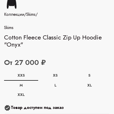
Коллекции
/
Skims
/
Skims
Cotton Fleece Classic Zip Up Hoodie
"Onyx"
От 27 000 ₽
XXS
XS
S
M
L
XL
XXL
Товар доступен под заказ