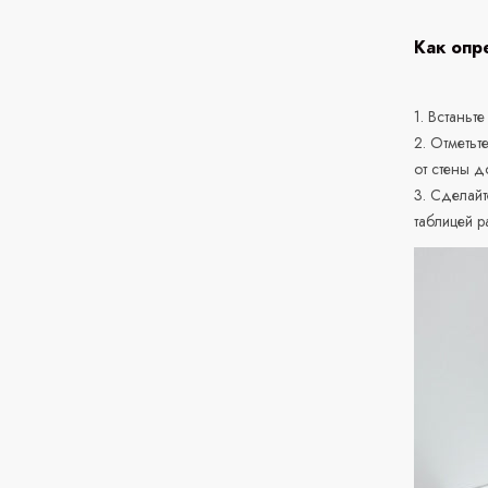
Как опр
1. Встаньте
2. Отметьт
от стены д
3. Сделайт
таблицей р