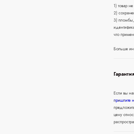
1) товар н
2) сохране
3) пломбы,
идентифика
что приме
Больше ин
Гаранти
Если вы н
пришлите 
предложит
цену относ
распростра