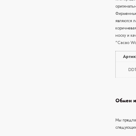
оригинальн
Фирменные 
являются 
коричнева
носку и к
"Cacao Wo
Артик
DD1
Обмен и
Мы предлаг
следующих