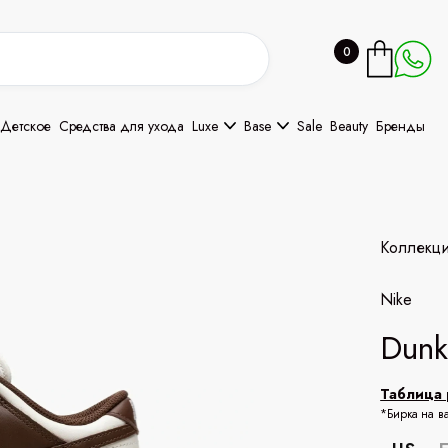
0
Детское
Средства для ухода
Luxe
Base
Sale
Beauty
Бренды
Коллекц
Nike
Dun
Таблица 
*Бирка на в