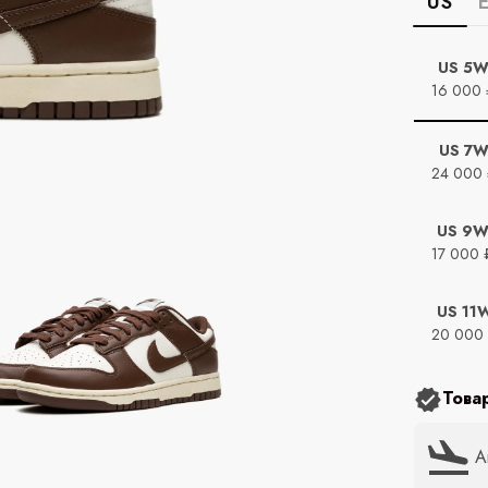
US
US 5
16 000 
US 7
24 000
US 9
17 000 
US 11
20 000
Това
А