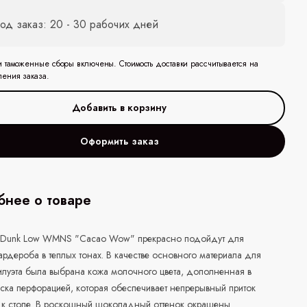
од заказ: 20 - 30 рабочих дней
и таможенные сборы включены. Стоимость доставки рассчитывается на
ления заказа.
Оформить заказ
нее о товаре
 Dunk Low WMNS "Cacao Wow" прекрасно подойдут для
ардероба в теплых тонах. В качестве основного материала для
илуэта была выбрана кожа молочного цвета, дополненная в
ска перфорацией, которая обеспечивает непрерывный приток
 к стопе. В роскошный шоколадный оттенок окрашены