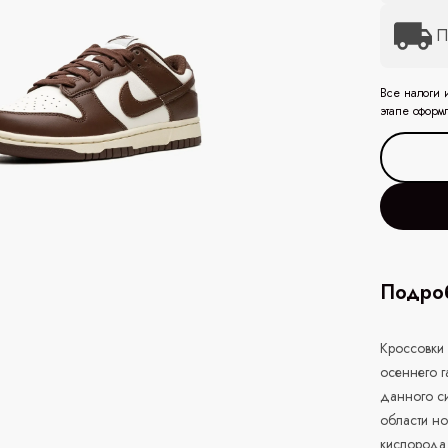
П
Все налоги 
этапе оформ
Подроб
Кроссовки
осеннего г
данного с
области но
кислорода