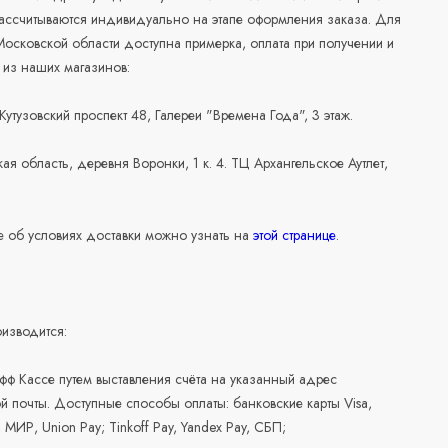
рассчитываются индивидуально на этапе оформления заказа. Для
осковской области доступна примерка, оплата при получении и
 из наших магазинов:
 Кутузовский проспект 48, Галереи "Времена Года", 3 этаж.
ая область, деревня Воронки, 1 к. 4. ТЦ Архангельское Аутлет,
 об условиях доставки можно узнать на
этой странице
.
изводится:
офф Кассе путем выставления счёта на указанный адрес
й почты. Доступные способы оплаты: банковские карты Visa,
, МИР, Union Pay; Tinkoff Pay, Yandex Pay, СБП;