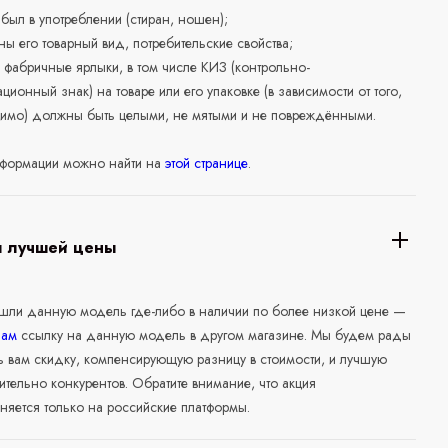
е был в употреблении (стиран, ношен);
ны его товарный вид, потребительские свойства;
 фабричные ярлыки, в том числе КИЗ (контрольно-
ционный знак) на товаре или его упаковке (в зависимости от того,
нимо) должны быть целыми, не мятыми и не повреждёнными.
формации можно найти на
этой странице
.
я лучшей цены
ашли данную модель где-либо в наличии по более низкой цене —
нам
ссылку на данную модель в другом магазине. Мы будем рады
ь вам скидку, компенсирующую разницу в стоимости, и лучшую
ительно конкурентов. Обратите внимание, что акция
няется только на российские платформы.