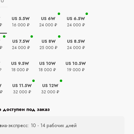
EU
W
US 5.5W
US 6W
US 6.5W
₽
16 000 ₽
24 000 ₽
24 000 ₽
W
US 7.5W
US 8W
US 8.5W
 ₽
24 000 ₽
25 000 ₽
24 000 ₽
W
US 9.5W
US 10W
US 10.5W
₽
18 000 ₽
18 000 ₽
19 000 ₽
W
US 11.5W
US 12W
 ₽
32 000 ₽
32 000 ₽
р доступен под заказ
виа-экспресс: 10 - 14 рабочих дней