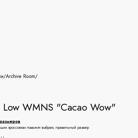
ии
/
Archive Room
/
k Low WMNS "Cacao Wow"
размеров
аших кроссовках поможет выбрать правильный размер