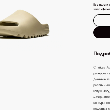
Все налоги 
этапе оформ
Подроб
Слайды Adi
рэпером и
Данные тап
различными
голую ногу
материалом
контуры с
подошва с 