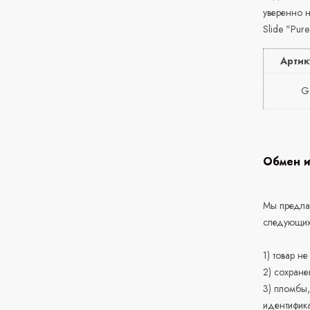
уверенно н
Slide "Pur
Артик
G
Обмен и
Мы предлаг
следующих
1) товар н
2) сохране
3) пломбы,
идентифика