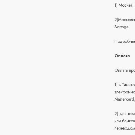
1) Москва,
2)Московск
Sortage.
Подробнее
Оплата
Оплата про
1) в Тиньк
электронно
Mastercard
2) для тов
или банков
переводом 