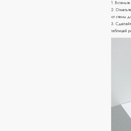
1. Встаньте
2. Отметьт
от стены д
3. Сделайт
таблицей р