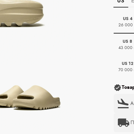
US
US 4
26 000
US 8
43 000
US 12
70 000
Това
А
П