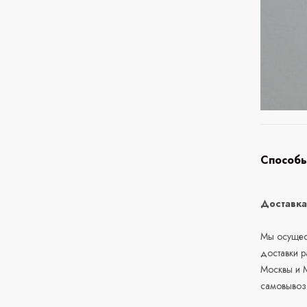
Способы
Доставк
Мы осущест
доставки 
Москвы и М
самовывоз