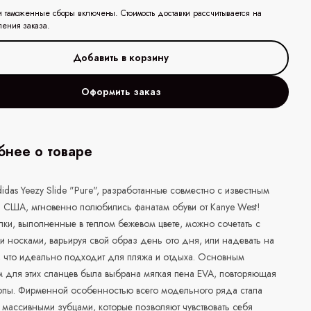
и таможенные сборы включены. Стоимость доставки рассчитывается на
ления заказа.
Оформить заказ
нее о товаре
das Yeezy Slide "Pure", разработанные совместно с известным
з США, мгновенно полюбились фанатам обуви от Kanye West!
ки, выполненные в теплом бежевом цвете, можно сочетать с
 носками, варьируя свой образ день ото дня, или надевать на
, что идеально подходит для пляжа и отдыха. Основным
 для этих сланцев была выбрана мягкая пена EVA, повторяющая
топы. Фирменной особенностью всего модельного ряда стала
массивными зубцами, которые позволяют чувствовать себя