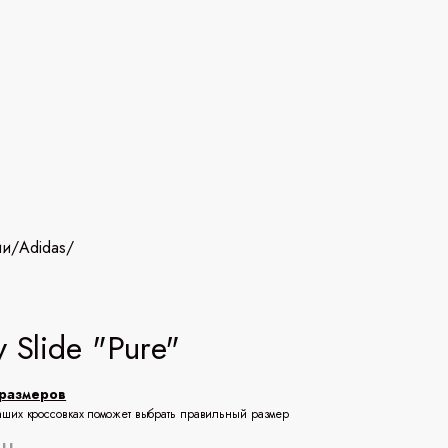
ии
/
Adidas
/
y Slide "Pure"
размеров
аших кроссовках поможет выбрать правильный размер