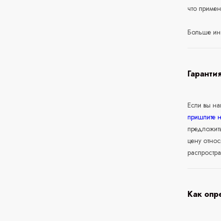
что приме
Больше ин
Гаранти
Если вы н
пришлите 
предложит
цену относ
распростра
Как опр