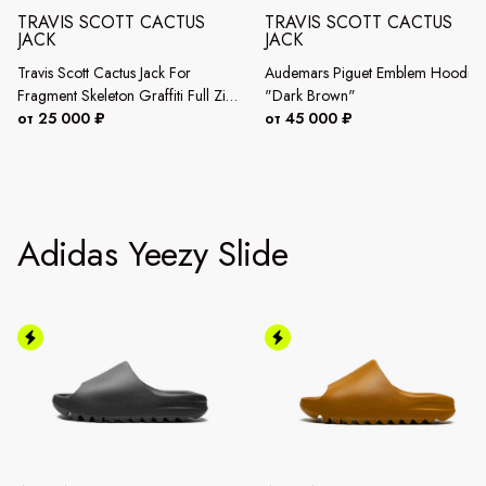
TRAVIS SCOTT CACTUS
TRAVIS SCOTT CACTUS
JACK
JACK
Travis Scott Cactus Jack For
Audemars Piguet Emblem Hoodie
Fragment Skeleton Graffiti Full Zip
"Dark Brown"
Hoodie "Multi"
от 25 000 ₽
от 45 000 ₽
Adidas Yeezy Slide