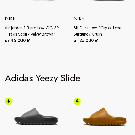
NIKE
NIKE
Air Jordan 1 Retro Low OG SP
SB Dunk Low "City of Love
"Travis Scott - Velvet Brown"
Burgundy Crush"
от 46 000 ₽
от 25 000 ₽
Adidas Yeezy Slide