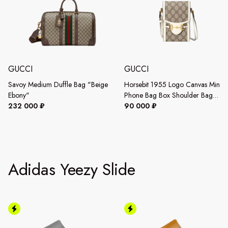
GUCCI
GUCCI
Savoy Medium Duffle Bag "Beige
Horsebit 1955 Logo Canvas Mini
Ebony"
Phone Bag Box Shoulder Bag
232 000 ₽
"Beige"
90 000 ₽
Adidas Yeezy Slide