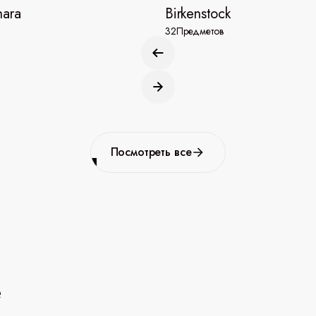
hara
Birkenstock
32
Предметов
Посмотреть все
e