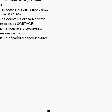
а оказания услуг доставки
ты
ная оферта участия в программе
ости SORTAGE.
ная оферта на оказание услуг
рж-сервиса SORTAGE.
ие на получение рекламных и
инговых рассылок
ие на обработку персональных
х