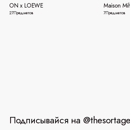
ON x LOEWE
Maison Mi
27
Предметов
7
Предметов
Подписывайся на @thesortag