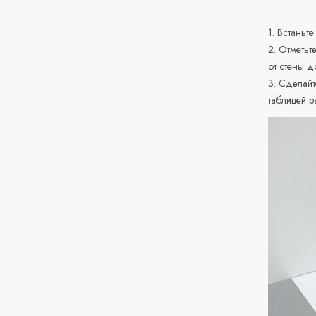
1. Встаньте
2. Отметьт
от стены д
3. Сделайт
таблицей р