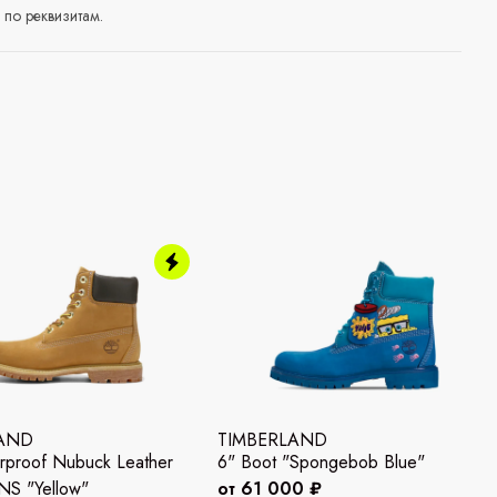
по реквизитам.
LAND
TIMBERLAND
rproof Nubuck Leather
6" Boot "Spongebob Blue"
S "Yellow"
от 61 000 ₽