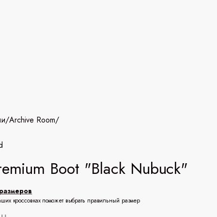
ии
/
Archive Room
/
d
remium Boot "Black Nubuck"
размеров
аших кроссовках поможет выбрать правильный размер