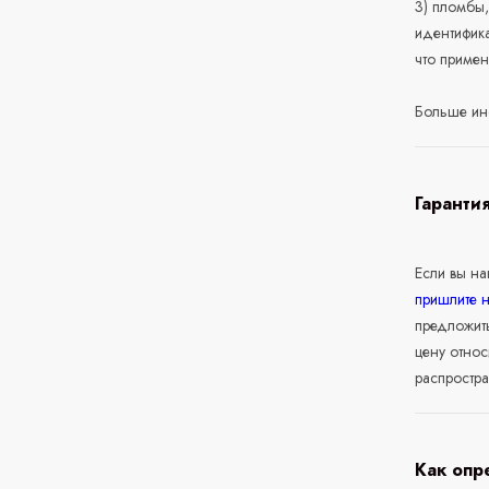
3) пломбы,
идентифика
что приме
Больше ин
Гаранти
Если вы н
пришлите 
предложит
цену относ
распростра
Как опр