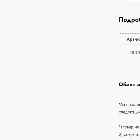
Подроб
Артик
TB01
Обмен и
Мы предлаг
следующих
1) товар н
2) сохране