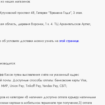
 из наших магазинов:
 Кутузовский проспект 48, Галереи "Времена Года", 3 этаж.
ая область, деревня Воронки, 1 к. 4. ТЦ Архангельское Аутлет,
 об условиях доставки можно узнать на
этой странице
.
изводится:
офф Кассе путем выставления счёта на указанный адрес
й почты. Доступные способы оплаты: банковские карты Visa,
, МИР, Union Pay; Tinkoff Pay, Yandex Pay, СБП;
аров из категории «В наличии» доступна оплата курьеру наличными
скими картами в мобильном терминале при получении;3) оплата