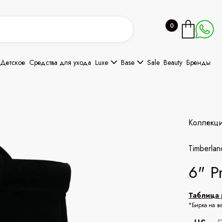
0
Детское
Средства для ухода
Luxe
Base
Sale
Beauty
Бренды
Коллекц
Timberlan
6" P
Таблица 
*Бирка на в