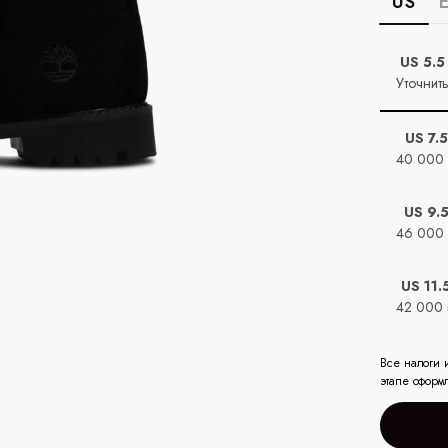
US
US 5.5
Уточнит
US 7.
40 000
US 9.
46 000
US 11.
42 000
Все налоги 
этапе оформ