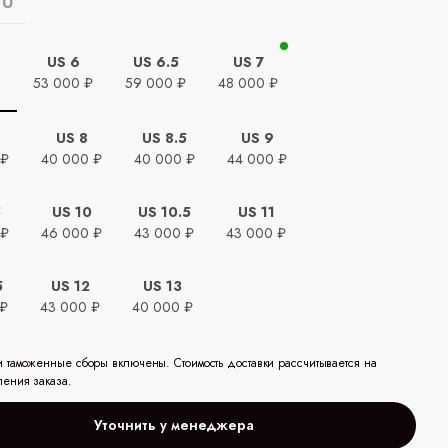
EU
US 6
US 6.5
US 7
ь
53 000 ₽
59 000 ₽
48 000 ₽
5
US 8
US 8.5
US 9
 ₽
40 000 ₽
40 000 ₽
44 000 ₽
5
US 10
US 10.5
US 11
 ₽
46 000 ₽
43 000 ₽
43 000 ₽
5
US 12
US 13
 ₽
43 000 ₽
40 000 ₽
и таможенные сборы включены. Стоимость доставки рассчитывается на
ления заказа.
Уточнить у менеджера