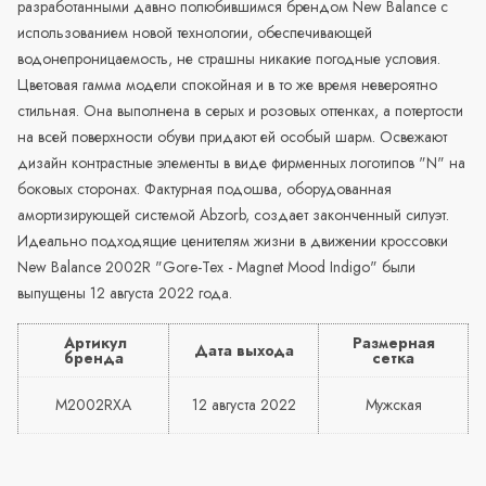
разработанными давно полюбившимся брендом New Balance с
использованием новой технологии, обеспечивающей
водонепроницаемость, не страшны никакие погодные условия.
Цветовая гамма модели спокойная и в то же время невероятно
стильная. Она выполнена в серых и розовых оттенках, а потертости
на всей поверхности обуви придают ей особый шарм. Освежают
дизайн контрастные элементы в виде фирменных логотипов "N" на
боковых сторонах. Фактурная подошва, оборудованная
амортизирующей системой Abzorb, создает законченный силуэт.
Идеально подходящие ценителям жизни в движении кроссовки
New Balance 2002R "Gore-Tex - Magnet Mood Indigo" были
выпущены 12 августа 2022 года.
Артикул
Размерная
Дата выхода
бренда
сетка
M2002RXA
12 августа 2022
Мужская