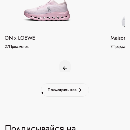
ON x LOEWE
Maison 
27
Предметов
7
Предмето
Посмотреть все
Подписывайся на