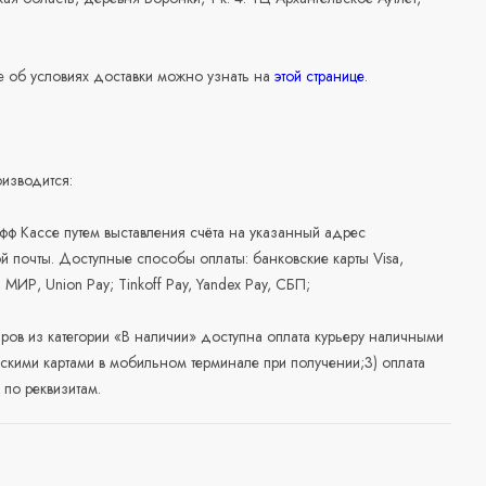
 об условиях доставки можно узнать на
этой странице
.
изводится:
офф Кассе путем выставления счёта на указанный адрес
й почты. Доступные способы оплаты: банковские карты Visa,
, МИР, Union Pay; Tinkoff Pay, Yandex Pay, СБП;
аров из категории «В наличии» доступна оплата курьеру наличными
скими картами в мобильном терминале при получении;3) оплата
по реквизитам.