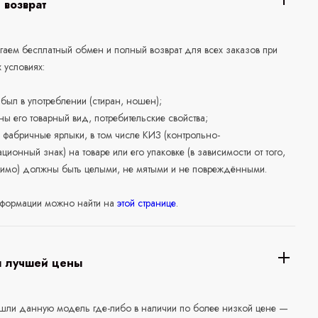
 возврат
аем бесплатный обмен и полный возврат для всех заказов при
 условиях:
е был в употреблении (стиран, ношен);
ны его товарный вид, потребительские свойства;
 фабричные ярлыки, в том числе КИЗ (контрольно-
ционный знак) на товаре или его упаковке (в зависимости от того,
нимо) должны быть целыми, не мятыми и не повреждёнными.
формации можно найти на
этой странице
.
я лучшей цены
ашли данную модель где-либо в наличии по более низкой цене —