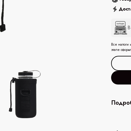
Дост
В
Все налоги 
этапе оформ
Подроб