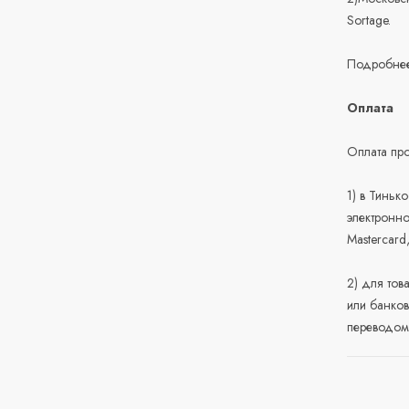
Sortage.
Подробнее
Оплата
Оплата про
1) в Тиньк
электронно
Mastercard
2) для тов
или банков
переводом 