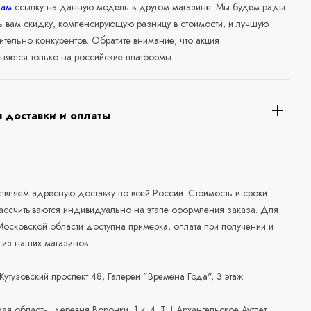
нам
ссылку на данную модель в другом магазине. Мы будем рады
ь вам скидку, компенсирующую разницу в стоимости, и лучшую
ительно конкурентов. Обратите внимание, что акция
няется только на российские платформы.
 доставки и оплаты
а
вляем адресную доставку по всей России. Стоимость и сроки
рассчитываются индивидуально на этапе оформления заказа. Для
осковской области доступна примерка, оплата при получении и
 из наших магазинов:
 Кутузовский проспект 48, Галереи "Времена Года", 3 этаж.
ая область, деревня Воронки, 1 к. 4. ТЦ Архангельское Аутлет,