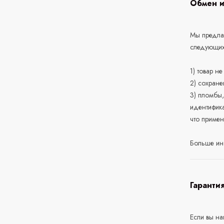
Обмен и
Мы предлаг
следующих
1) товар н
2) сохране
3) пломбы,
идентифика
что приме
Больше ин
Гаранти
Если вы н