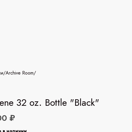
ии
/
Archive Room
/
ene 32 oz. Bottle "Black"
00 ₽
р в наличии