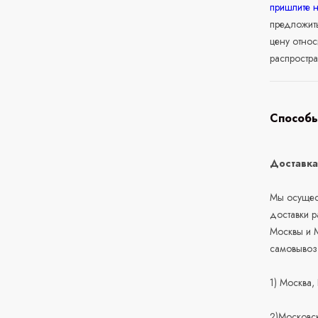
пришлите 
предложит
цену относ
распростра
Способы
Доставк
Мы осущест
доставки 
Москвы и М
самовывоз
1) Москва,
2)Московск