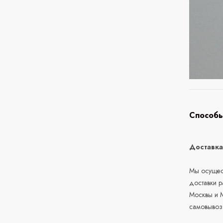
Способы
Доставк
Мы осущест
доставки 
Москвы и М
самовывоз