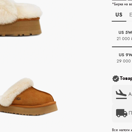
*Бирка на в
US
US 5
21 000 
US 9
29 000
Това
А
П
Все налоги 