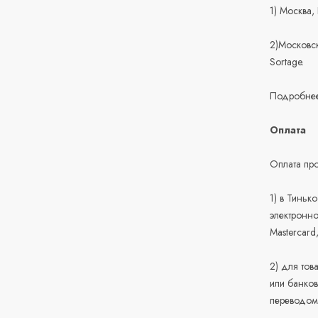
1) Москва,
2)Московск
Sortage.
Подробнее
Оплата
Оплата про
1) в Тиньк
электронно
Mastercard
2) для тов
или банков
переводом 