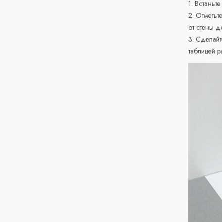
1. Встаньте
2. Отметьт
от стены д
3. Сделайт
таблицей р