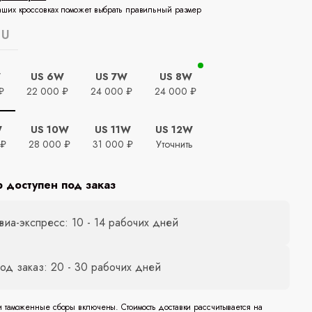
аших кроссовках поможет выбрать правильный размер
EU
W
US 6W
US 7W
US 8W
₽
22 000 ₽
24 000 ₽
24 000 ₽
W
US 10W
US 11W
US 12W
 ₽
28 000 ₽
31 000 ₽
Уточнить
р доступен под заказ
виа-экспресс: 10 - 14 рабочих дней
од заказ: 20 - 30 рабочих дней
и таможенные сборы включены. Стоимость доставки рассчитывается на