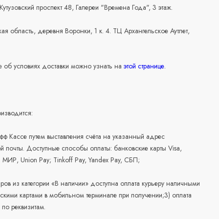
 Кутузовский проспект 48, Галереи "Времена Года", 3 этаж.
ая область, деревня Воронки, 1 к. 4. ТЦ Архангельское Аутлет,
 об условиях доставки можно узнать на
этой странице
.
изводится:
офф Кассе путем выставления счёта на указанный адрес
й почты. Доступные способы оплаты: банковские карты Visa,
, МИР, Union Pay; Tinkoff Pay, Yandex Pay, СБП;
аров из категории «В наличии» доступна оплата курьеру наличными
скими картами в мобильном терминале при получении;3) оплата
по реквизитам.