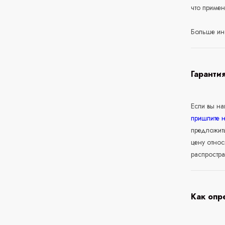
что приме
Больше ин
Гаранти
Если вы н
пришлите 
предложит
цену относ
распростра
Как опр