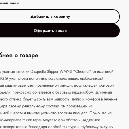
ления заказа.
Оформить заказ
нее о товаре
 уютные тапочки Disquette Slipper WMNS "Chestnut" от именитой
UGG уже готовы пополнить коллекцию ваших любимчиков!
ый каштановый цвет премиальной замши, послужившей основой
модели, прекрасно сочетается с базовым гардеробом. Длинный
вого оттенка будет дарить вам мягкость, тепло и комфорт в течение
аря своему уникальному составу: он произведен из
анной шерсти и инновационного волокна лиоцелл. Подошва из
номатериала также гарантирует вам удобство и надежное
к поверхностью благодаря особой текстуре и глубокому рисунку