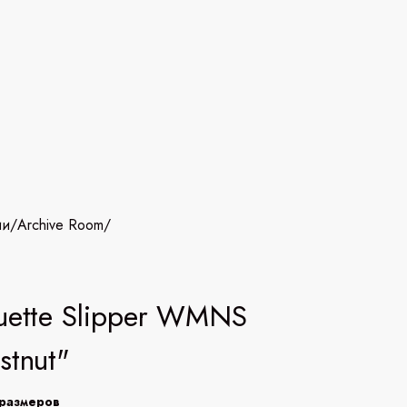
ии
/
Archive Room
/
uette Slipper WMNS
stnut"
размеров