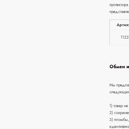
протектора
представле
Артик
112
Обмен и
Мы предлаг
следующих
1) товар н
2) сохране
3) пломбы,
идентифика