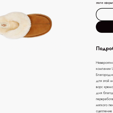
этапе оформ
Подроб
Невероятно
компании 
Благородн
для этой 
ворс кремо
дня благод
переработ
мягкого пе
сцепление 