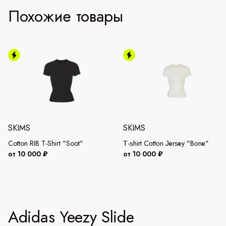
Похожие товары
SKIMS
SKIMS
Cotton RIB T-Shirt "Soot"
Τ-ѕhігt Сοttοn Јегѕеу "Вοnе"
от 10 000 ₽
от 10 000 ₽
Adidas Yeezy Slide