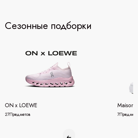
Сезонные подборки
ON x LOEWE
Maison 
27
Предметов
7
Предмето