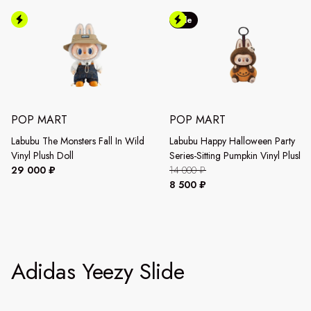
Sale
POP MART
POP MART
Labubu The Monsters Fall In Wild
Labubu Happy Halloween Party
Vinyl Plush Doll
Series-Sitting Pumpkin Vinyl Plush
29 000 ₽
Pendant
14 000 ₽
8 500 ₽
Adidas Yeezy Slide