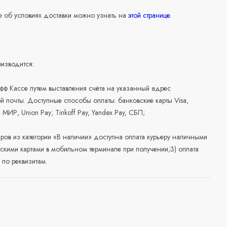
 об условиях доставки можно узнать на
этой странице
.
изводится:
офф Кассе путем выставления счёта на указанный адрес
й почты. Доступные способы оплаты: банковские карты Visa,
, МИР, Union Pay; Tinkoff Pay, Yandex Pay, СБП;
аров из категории «В наличии» доступна оплата курьеру наличными
скими картами в мобильном терминале при получении;3) оплата
по реквизитам.