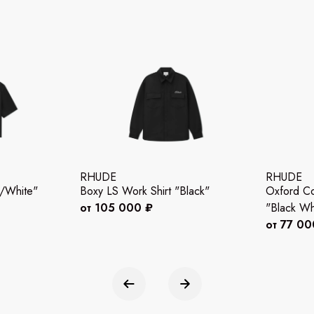
RHUDE
RHUDE
k/White"
Boxy LS Work Shirt "Black"
Oxford Coc
от 105 000 ₽
"Black Wh
от 77 00