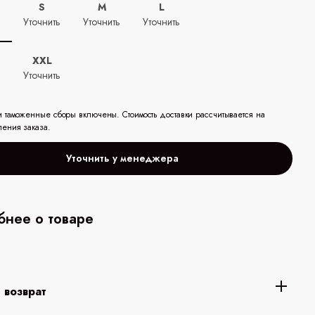
S
M
L
ь
Уточнить
Уточнить
Уточнить
XXL
ь
Уточнить
и таможенные сборы включены. Стоимость доставки рассчитывается на
ления заказа.
Уточнить у менеджера
нее о товаре
 возврат