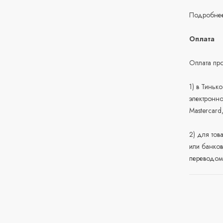
Подробнее
Оплата
Оплата про
1) в Тиньк
электронно
Mastercard
2) для тов
или банков
переводом 