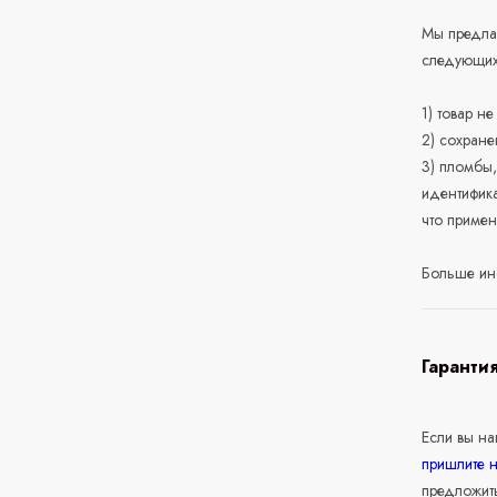
Мы предлаг
следующих
1) товар н
2) сохране
3) пломбы,
идентифика
что приме
Больше ин
Гаранти
Если вы н
пришлите 
предложит