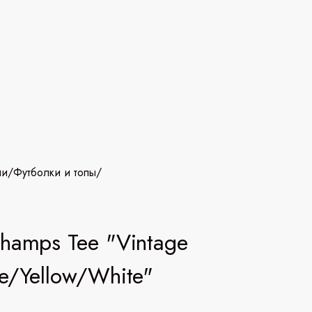
ии
/
Футболки и топы
/
hamps Tee "Vintage
e/Yellow/White"