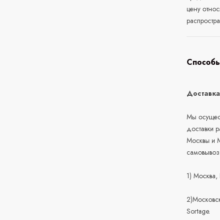
цену относ
распростра
Способы
Доставк
Мы осущест
доставки 
Москвы и М
самовывоз
1) Москва,
2)Московск
Sortage.