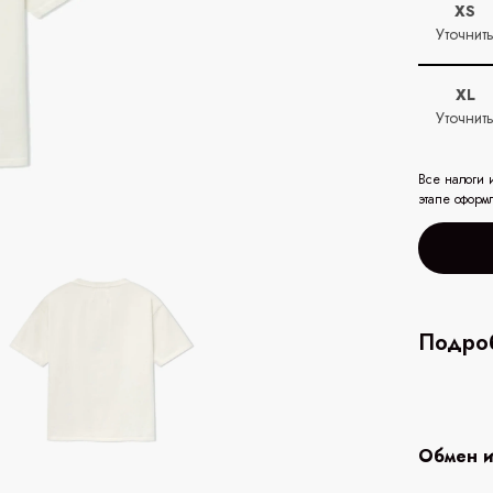
XS
Уточнит
XL
Уточнит
Все налоги 
этапе оформ
Подроб
Обмен и