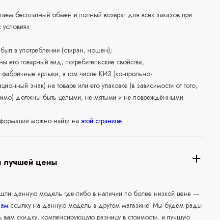
аем бесплатный обмен и полный возврат для всех заказов при
 условиях:
е был в употреблении (стиран, ношен);
ны его товарный вид, потребительские свойства;
 фабричные ярлыки, в том числе КИЗ (контрольно-
ционный знак) на товаре или его упаковке (в зависимости от того,
нимо) должны быть целыми, не мятыми и не повреждёнными.
формации можно найти на
этой странице
.
я лучшей цены
ашли данную модель где-либо в наличии по более низкой цене —
нам
ссылку на данную модель в другом магазине. Мы будем рады
ь вам скидку, компенсирующую разницу в стоимости, и лучшую