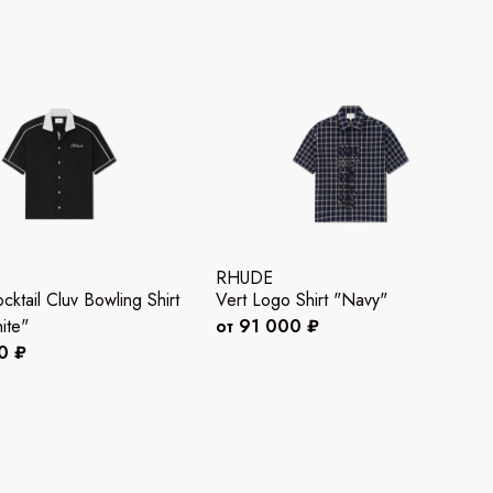
RHUDE
ktail Cluv Bowling Shirt
Vert Logo Shirt "Navy"
ite"
от 91 000 ₽
0 ₽