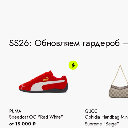
SS26: Обновляем гардероб —
PUMA
GUCCI
Speedcat OG "Red White"
Ophidia Handbag Mi
от 18 000 ₽
Supreme "Beige"