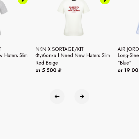
T
NKN X SORTAGE/KIT
AIR JOR
 Haters Slim
Футболка I Need New Haters Slim
Long-Slee
Red Beige
"Blue"
от 5 500 ₽
от 19 00