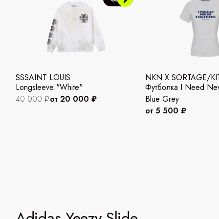
SSSAINT LOUIS
NKN X SORTAGE/KI
Longsleeve "White"
Футболка I Need New
40 000 ₽
от 20 000 ₽
Blue Grey
от 5 500 ₽
Adidas Yeezy Slide