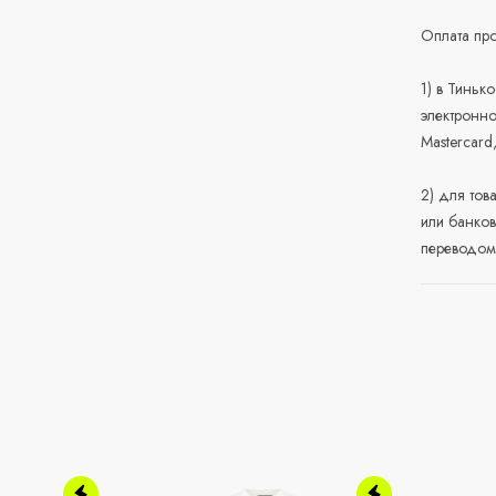
Оплата про
1) в Тиньк
электронно
Mastercard
2) для тов
или банков
переводом 