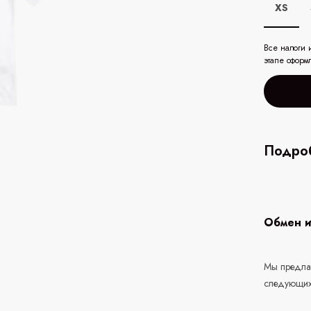
XS
Все налоги 
этапе оформ
Подроб
Обмен и
Мы предлаг
следующих