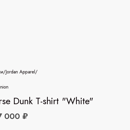
ии
/
Jordan Apparel
/
Union
rse Dunk T-shirt "White"
7 000 ₽