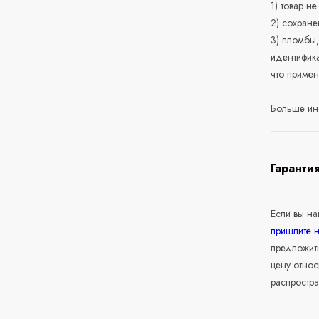
1) товар н
2) сохране
3) пломбы,
идентифика
что приме
Больше ин
Гаранти
Если вы н
пришлите 
предложит
цену относ
распростра