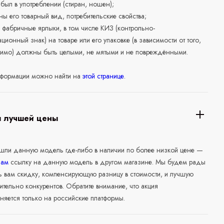
е был в употреблении (стиран, ношен);
ны его товарный вид, потребительские свойства;
 фабричные ярлыки, в том числе КИЗ (контрольно-
ционный знак) на товаре или его упаковке (в зависимости от того,
нимо) должны быть целыми, не мятыми и не повреждёнными.
формации можно найти на
этой странице
.
я лучшей цены
ашли данную модель где-либо в наличии по более низкой цене —
нам
ссылку на данную модель в другом магазине. Мы будем рады
ь вам скидку, компенсирующую разницу в стоимости, и лучшую
ительно конкурентов. Обратите внимание, что акция
няется только на российские платформы.