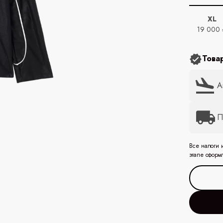
XL
19 000 
Това
А
П
Все налоги 
этапе оформ