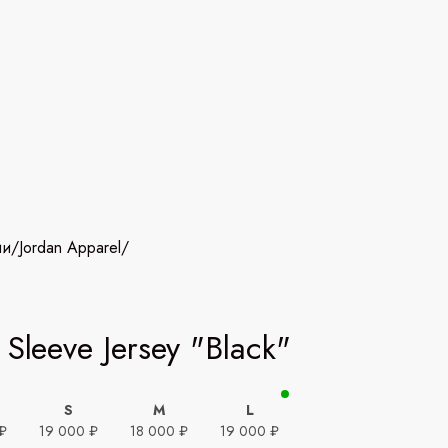
ии
/
Jordan Apparel
/
 Sleeve Jersey "Black"
S
M
L
₽
19 000 ₽
18 000 ₽
19 000 ₽