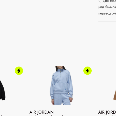
2) для тов
или банков
переводом 
AIR JORDAN
AIR JOR