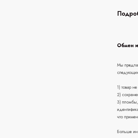
Подроб
Обмен и
Мы предлаг
следующих
1) товар н
2) сохране
3) пломбы,
идентифика
что приме
Больше ин