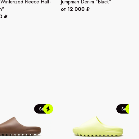
 Winterized Fleece Half-
Jumpman Denim "Black"
n"
от 12 000 ₽
0 ₽
Sale
Sale