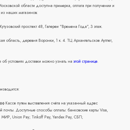
осковской области доступна примерка, оплата при получении и
 из наших магазинов:
 Кутузовский проспект 48, Галереи "Времена Года", 3 этаж.
ая область, деревня Воронки, 1 к. 4. ТЦ Архангельское Аутлет,
 об условиях доставки можно узнать на
этой странице
.
изводится:
офф Кассе путем выставления счёта на указанный адрес
й почты. Доступные способы оплаты: банковские карты Visa,
, МИР, Union Pay; Tinkoff Pay, Yandex Pay, СБП;