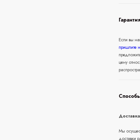
Гаранти
Если вы н
пришлите 
предложит
цену относ
распростра
Способы
Доставк
Мы осущест
доставки 