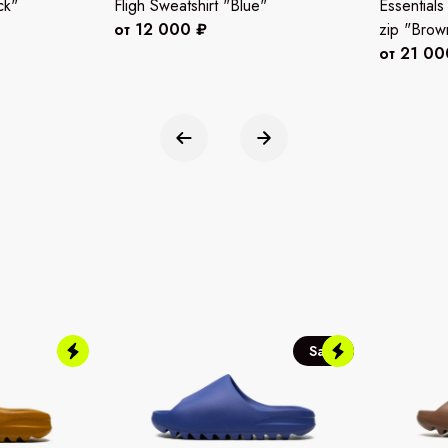
ck"
Fligh Sweatshirt "Blue"
Essentials
от 12 000 ₽
zip "Brow
от 21 00
Sale