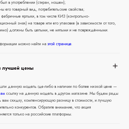
е был в употреблении (стиран, ношен);
ны его товарный вид, потребительские свойства;
 фабричные ярлыки, в том числе КИЗ (контрольно-
ционный знак) на товаре или его упаковке (в зависимости от того,
нимо) должны быть целыми, не мятыми и не повреждёнными.
формации можно найти на
этой странице
.
я лучшей цены
ашли данную модель где-либо в наличии по более низкой цене —
нам
ссылку на данную модель в другом магазине. Мы будем рады
ь вам скидку, компенсирующую разницу в стоимости, и лучшую
ительно конкурентов. Обратите внимание, что акция
няется только на российские платформы.