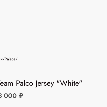
ии
/
Palace
/
Team Palco Jersey "White"
3 000 ₽