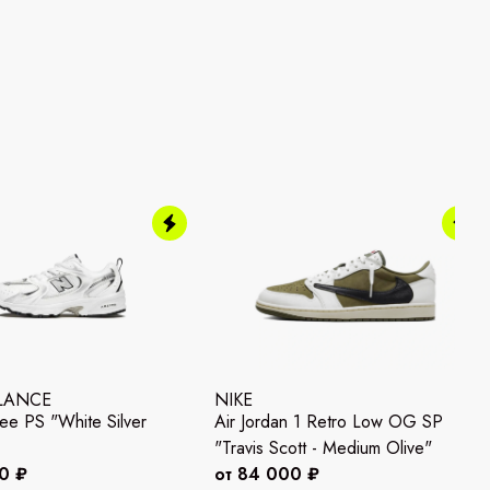
LANCE
NIKE
e PS "White Silver
Air Jordan 1 Retro Low OG SP
"Travis Scott - Medium Olive"
0 ₽
от 84 000 ₽