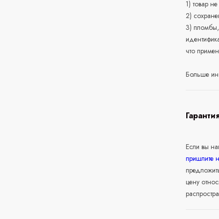
1) товар н
2) сохране
3) пломбы,
идентифика
что приме
Больше ин
Гаранти
Если вы н
пришлите 
предложит
цену относ
распростра