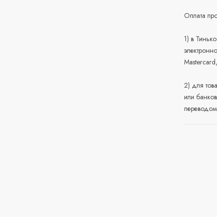
Оплата про
1) в Тиньк
электронно
Mastercard
2) для тов
или банков
переводом 