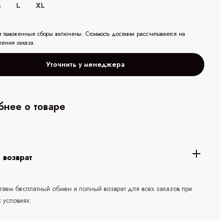
M
L
XL
и таможенные сборы включены. Стоимость доставки рассчитывается на
ления заказа.
Уточнить у менеджера
нее о товаре
 возврат
аем бесплатный обмен и полный возврат для всех заказов при
 условиях: