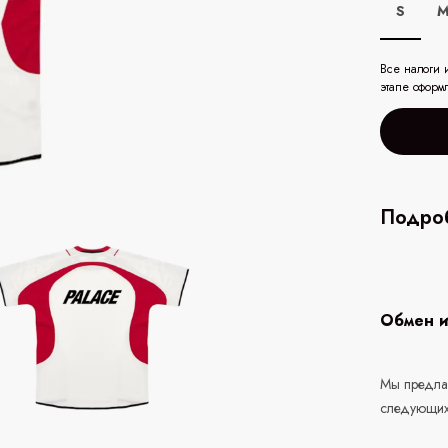
S
Все налоги 
этапе оформ
Подроб
Обмен и
Мы предлаг
следующих