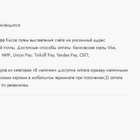
изводится:
офф Кассе путем выставления счёта на указанный адрес
й почты. Доступные способы оплаты: банковские карты Visa,
, МИР, Union Pay; Tinkoff Pay, Yandex Pay, СБП;
аров из категории «В наличии» доступна оплата курьеру наличными
скими картами в мобильном терминале при получении;3) оплата
по реквизитам.