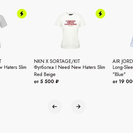
T
NKN X SORTAGE/KIT
AIR JOR
 Haters Slim
Футболка I Need New Haters Slim
Long-Slee
Red Beige
"Blue"
от 5 500 ₽
от 19 00