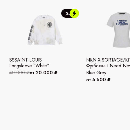
Sale
SSSAINT LOUIS
NKN X SORTAGE/KI
Longsleeve "White"
Футболка I Need New
40 000 ₽
от 20 000 ₽
Blue Grey
от 5 500 ₽