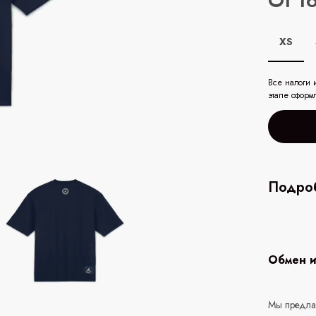
От 1
XS
Все налоги 
этапе оформ
Подроб
Обмен и
Мы предлаг