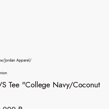
ии
/
Jordan Apparel
/
Union
/S Tee "College Navy/Coconut
"