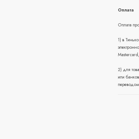
Оплата
Оплата про
1) в Тиньк
электронно
Mastercard
2) для тов
или банков
переводом 