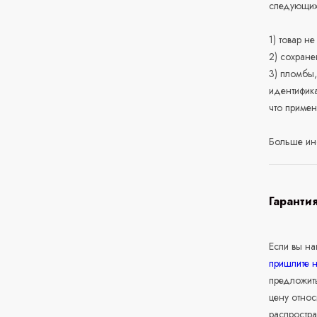
следующих
1) товар н
2) сохране
3) пломбы,
идентифика
что приме
Больше ин
Гаранти
Если вы н
пришлите 
предложит
цену относ
распростра