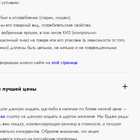
 условиях:
е был в употреблении (стиран, ношен);
ны его товарный вид, потребительские свойства;
 фабричные ярлыки, в том числе КИЗ (контрольно-
ционный знак) на товаре или его упаковке (в зависимости от того,
нимо) должны быть целыми, не мятыми и не повреждёнными.
формации можно найти на
этой странице
.
я лучшей цены
ашли данную модель где-либо в наличии по более низкой цене —
нам
ссылку на данную модель в другом магазине. Мы будем рады
ь вам скидку, компенсирующую разницу в стоимости, и лучшую
ительно конкурентов. Обратите внимание, что акция
няется только на российские платформы.