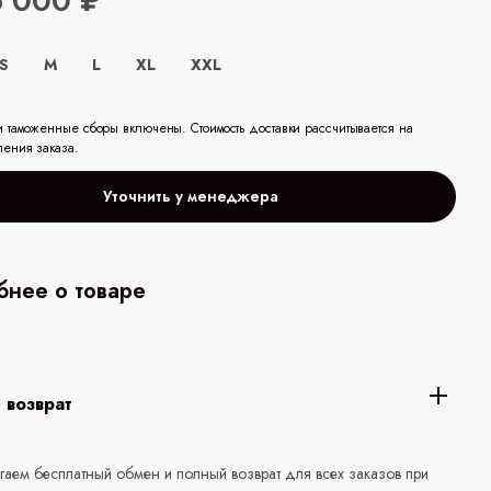
6 000 ₽
S
M
L
XL
XXL
и таможенные сборы включены. Стоимость доставки рассчитывается на
ления заказа.
Уточнить у менеджера
нее о товаре
 возврат
аем бесплатный обмен и полный возврат для всех заказов при