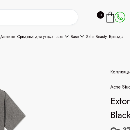
0
Детское
Средства для ухода
Luxe
Base
Sale
Beauty
Бренды
Коллекц
Acne Stud
Extor
Blac