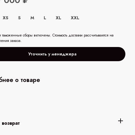
7 000 ₽
XS
S
M
L
XL
XXL
и таможенные сборы включены. Стоимость доставки рассчитывается на
ления заказа.
Уточнить у менеджера
нее о товаре
 возврат