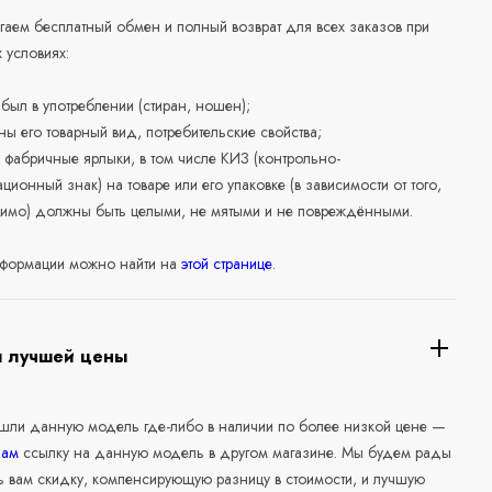
аем бесплатный обмен и полный возврат для всех заказов при
 условиях:
е был в употреблении (стиран, ношен);
ны его товарный вид, потребительские свойства;
 фабричные ярлыки, в том числе КИЗ (контрольно-
ционный знак) на товаре или его упаковке (в зависимости от того,
нимо) должны быть целыми, не мятыми и не повреждёнными.
формации можно найти на
этой странице
.
я лучшей цены
ашли данную модель где-либо в наличии по более низкой цене —
нам
ссылку на данную модель в другом магазине. Мы будем рады
ь вам скидку, компенсирующую разницу в стоимости, и лучшую