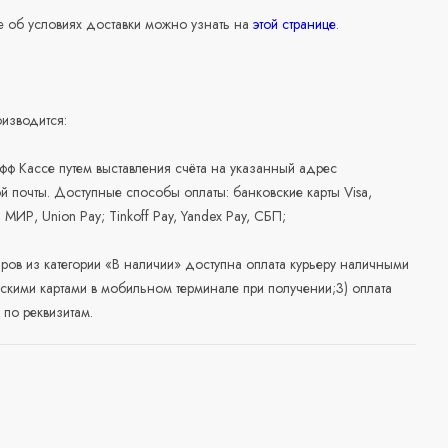
 об условиях доставки можно узнать на
этой странице
.
изводится:
офф Кассе путем выставления счёта на указанный адрес
й почты. Доступные способы оплаты: банковские карты Visa,
, МИР, Union Pay; Tinkoff Pay, Yandex Pay, СБП;
аров из категории «В наличии» доступна оплата курьеру наличными
скими картами в мобильном терминале при получении;3) оплата
по реквизитам.