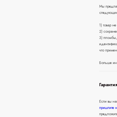
Мы предлаг
следующих
1) товар н
2) сохране
3) пломбы,
идентифика
что приме
Больше ин
Гаранти
Если вы н
пришлите 
предложит