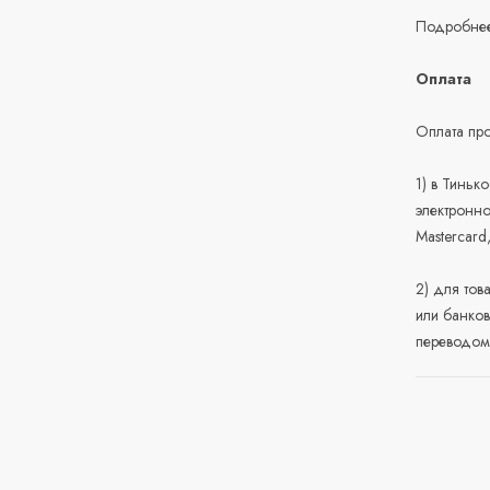
Подробнее
Оплата
Оплата про
1) в Тиньк
электронно
Mastercard
2) для тов
или банков
переводом 