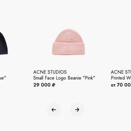
ACNE STUDIOS
ACNE ST
ue"
Small Face Logo Beanie "Pink"
Printed W
29 000 ₽
от 70 0