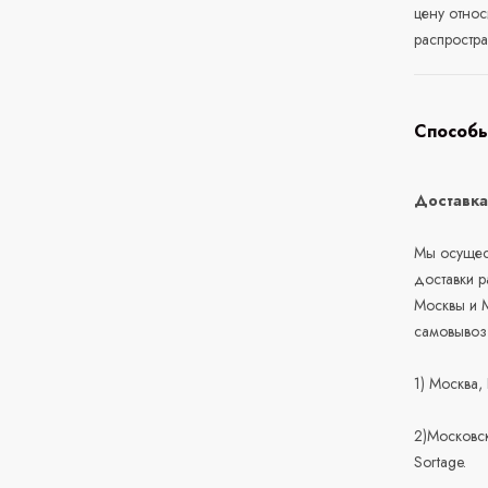
цену относ
распростра
Способы
Доставк
Мы осущест
доставки 
Москвы и М
самовывоз
1) Москва,
2)Московск
Sortage.