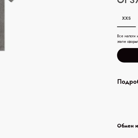
От 3
XXS
Все налоги 
этапе оформ
Подроб
Обмен и