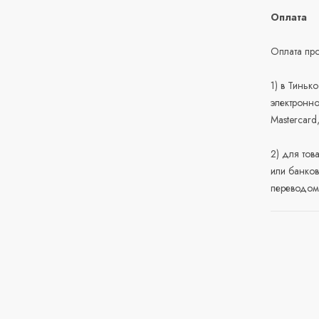
Оплата
Оплата про
1) в Тиньк
электронно
Mastercard
2) для тов
или банков
переводом 