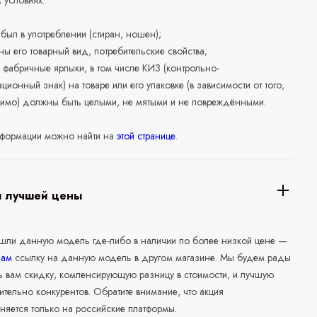
 условиях:
е был в употреблении (стиран, ношен);
ны его товарный вид, потребительские свойства;
 фабричные ярлыки, в том числе КИЗ (контрольно-
ционный знак) на товаре или его упаковке (в зависимости от того,
нимо) должны быть целыми, не мятыми и не повреждёнными.
формации можно найти на
этой странице
.
я лучшей цены
ашли данную модель где-либо в наличии по более низкой цене —
нам
ссылку на данную модель в другом магазине. Мы будем рады
ь вам скидку, компенсирующую разницу в стоимости, и лучшую
ительно конкурентов. Обратите внимание, что акция
няется только на российские платформы.