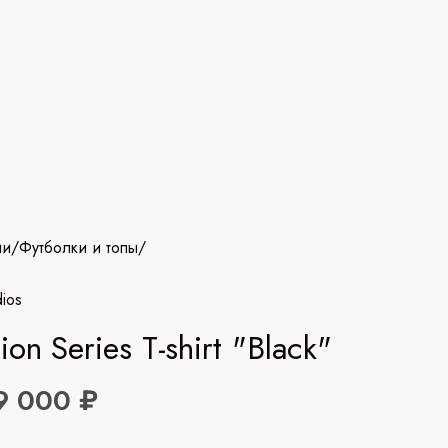
ии
/
Футболки и топы
/
ios
on Series T-shirt "Black"
9 000 ₽