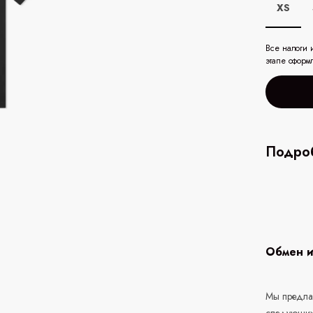
XS
Все налоги 
этапе оформ
Подроб
Обмен и
Мы предлаг