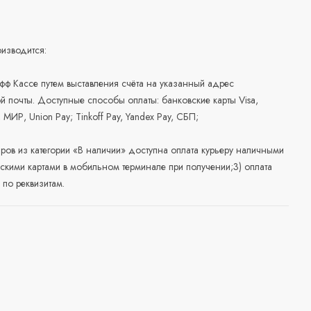
изводится:
офф Кассе путем выставления счёта на указанный адрес
й почты. Доступные способы оплаты: банковские карты Visa,
, МИР, Union Pay; Tinkoff Pay, Yandex Pay, СБП;
аров из категории «В наличии» доступна оплата курьеру наличными
скими картами в мобильном терминале при получении;3) оплата
по реквизитам.