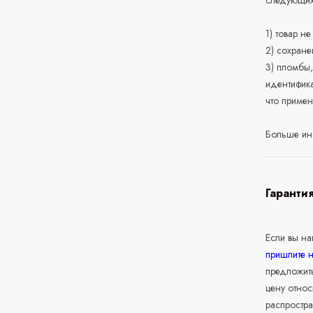
следующих
1) товар н
2) сохране
3) пломбы,
идентифика
что приме
Больше ин
Гаранти
Если вы н
пришлите 
предложит
цену относ
распростра