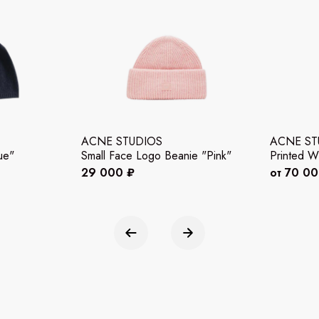
ACNE STUDIOS
ACNE ST
ue"
Small Face Logo Beanie "Pink"
Printed W
29 000 ₽
от 70 0