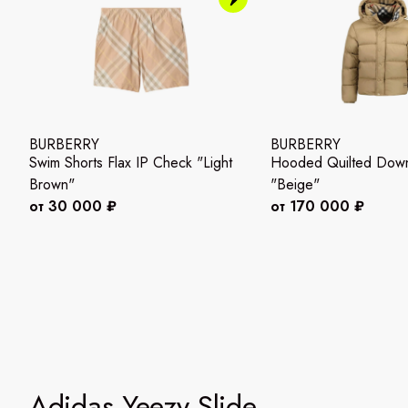
BURBERRY
BURBERRY
Swim Shorts Flax IP Check "Light
Hooded Quilted Down
Brown"
"Beige"
от 30 000 ₽
от 170 000 ₽
Adidas Yeezy Slide