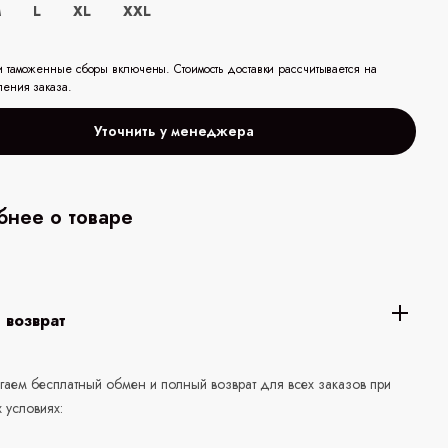
M
L
XL
XXL
и таможенные сборы включены. Стоимость доставки рассчитывается на
ления заказа.
Уточнить у менеджера
нее о товаре
 возврат
аем бесплатный обмен и полный возврат для всех заказов при
 условиях: