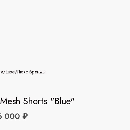
ии
/
Luxe
/
Люкс бренды
Mesh Shorts "Blue"
6 000 ₽