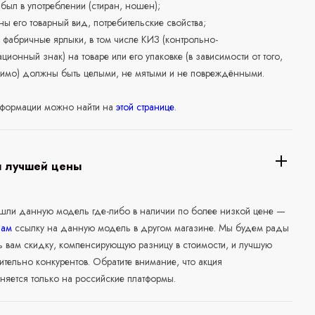
е был в употреблении (стиран, ношен);
ны его товарный вид, потребительские свойства;
 фабричные ярлыки, в том числе КИЗ (контрольно-
ционный знак) на товаре или его упаковке (в зависимости от того,
нимо) должны быть целыми, не мятыми и не повреждёнными.
формации можно найти на
этой странице
.
я лучшей цены
ашли данную модель где-либо в наличии по более низкой цене —
нам
ссылку на данную модель в другом магазине. Мы будем рады
ь вам скидку, компенсирующую разницу в стоимости, и лучшую
ительно конкурентов. Обратите внимание, что акция
няется только на российские платформы.