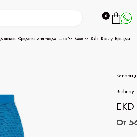
0
Детское
Средства для ухода
Luxe
Base
Sale
Beauty
Бренды
Коллекц
Burberry
EKD 
От 5