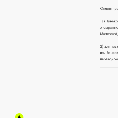
Оплата про
1) в Тиньк
электронно
Mastercard
2) для тов
или банков
переводом 