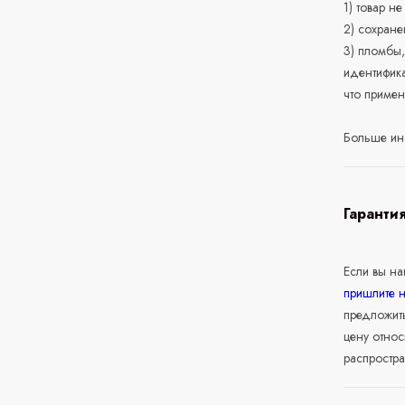
1) товар н
2) сохране
3) пломбы,
идентифика
что приме
Больше ин
Гаранти
Если вы н
пришлите 
предложит
цену относ
распростра