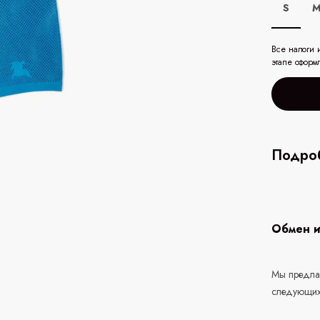
S
Все налоги 
этапе оформ
Подроб
Обмен и
Мы предлаг
следующих