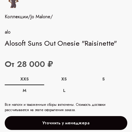
Коллекции
/
Jo Malone
/
alo
Alosoft Suns Out Onesie "Raisinette"
От 28 000 ₽
XXS
XS
S
M
L
Все налоги и таможенные сборы включены. Стоимость доставки
рассчитывается на этапе оформления заказа.
Уточнить у менеджера