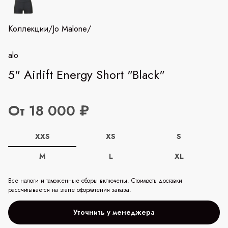
Коллекции
/
Jo Malone
/
alo
5" Airlift Energy Short "Black"
От 18 000 ₽
XXS
XS
S
M
L
XL
Все налоги и таможенные сборы включены. Стоимость доставки
рассчитывается на этапе оформления заказа.
Уточнить у менеджера