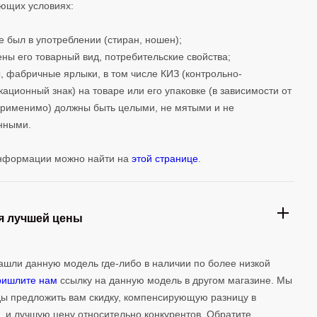
ющих условиях:
не был в употреблении (стиран, ношен);
ены его товарный вид, потребительские свойства;
, фабричные ярлыки, в том числе КИЗ (контрольно-
ационный знак) на товаре или его упаковке (в зависимости от
 применимо) должны быть целыми, не мятыми и не
нными.
нформации можно найти на
этой странице
.
я лучшей цены
ашли данную модель где-либо в наличии по более низкой
ришлите нам
ссылку на данную модель в другом магазине. Мы
ы предложить вам скидку, компенсирующую разницу в
, и лучшую цену относительно конкурентов. Обратите