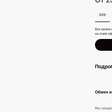
От 2
XXS
Все налоги
на этапе о
Подроб
Обмен и
Мы предла