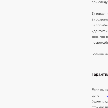
при следу
1) товар 
2) сохран
3) пломбы
идентифик
того, что
повреждё
Больше и
Гаранти
Если вы н
цене —
п
будем рад
стоимости