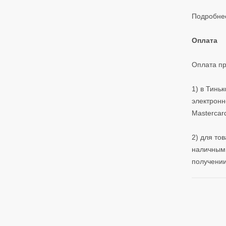
Подробнее
Оплата
Оплата пр
1) в Тинь
электронн
Mastercard
2) для то
наличными
получении