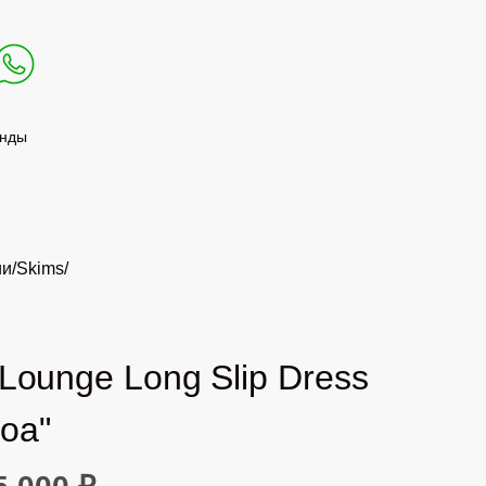
нды
ии
/
Skims
/
 Lounge Long Slip Dress
oa"