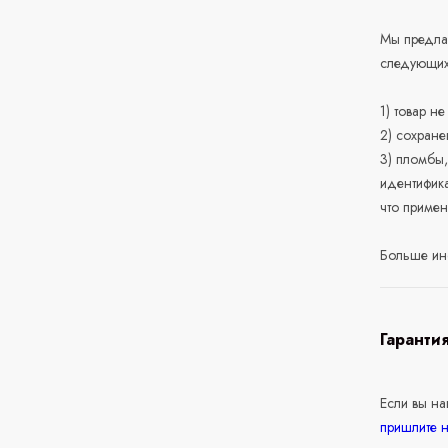
Мы предлаг
следующих
1) товар н
2) сохране
3) пломбы,
идентифика
что приме
Больше ин
Гаранти
Если вы н
пришлите 