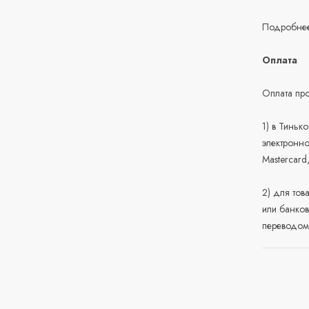
Подробнее
Оплата
Оплата про
1) в Тиньк
электронно
Mastercard
2) для тов
или банков
переводом 