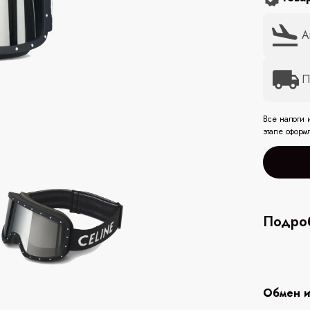
А
П
Все налоги 
этапе оформ
Подроб
Обмен и