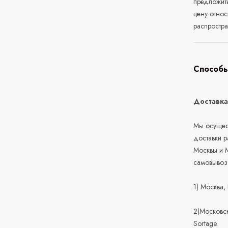
предложит
цену относ
распростра
Способы
Доставк
Мы осущест
доставки 
Москвы и М
самовывоз
1) Москва,
2)Московск
Sortage.