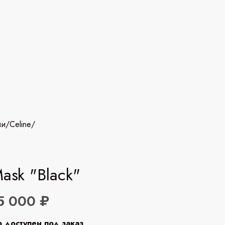
ии
/
Celine
/
Mask "Black"
5 000 ₽
р доступен под заказ