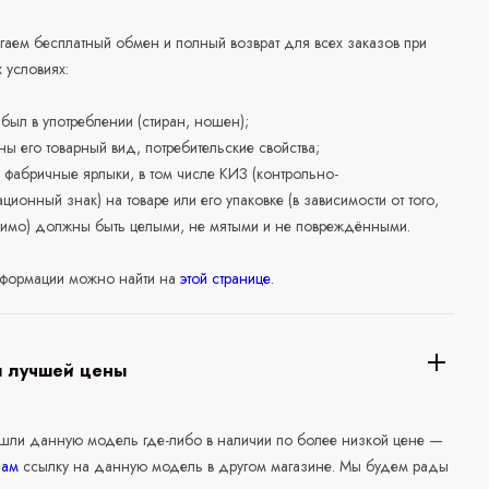
аем бесплатный обмен и полный возврат для всех заказов при
 условиях:
е был в употреблении (стиран, ношен);
ны его товарный вид, потребительские свойства;
 фабричные ярлыки, в том числе КИЗ (контрольно-
ционный знак) на товаре или его упаковке (в зависимости от того,
нимо) должны быть целыми, не мятыми и не повреждёнными.
формации можно найти на
этой странице
.
я лучшей цены
ашли данную модель где-либо в наличии по более низкой цене —
нам
ссылку на данную модель в другом магазине. Мы будем рады