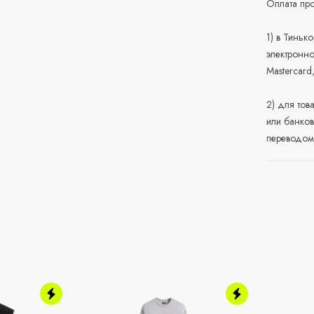
Оплата про
1) в Тиньк
электронно
Mastercard
2) для тов
или банков
переводом 