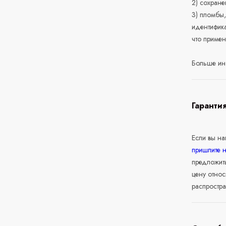
2) сохране
3) пломбы,
идентифика
что приме
Больше ин
Гаранти
Если вы н
пришлите 
предложит
цену относ
распростра