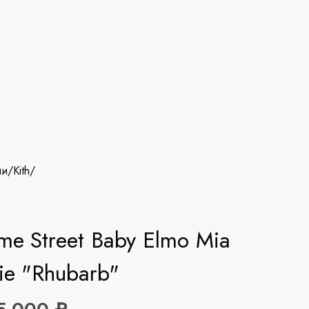
ии
/
Kith
/
me Street Baby Elmo Mia
ie "Rhubarb"