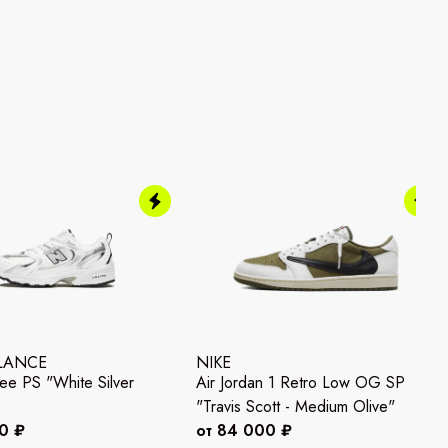
LANCE
NIKE
e PS "White Silver
Air Jordan 1 Retro Low OG SP
"Travis Scott - Medium Olive"
0 ₽
от 84 000 ₽