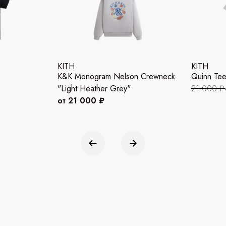
KITH
KITH
K&K Monogram Nelson Crewneck
Quinn Tee
"Light Heather Grey"
21 000 ₽
от 21 000 ₽