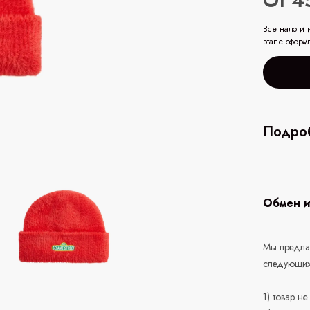
От 4
Все налоги 
этапе оформ
Подроб
Обмен и
Мы предлаг
следующих
1) товар н