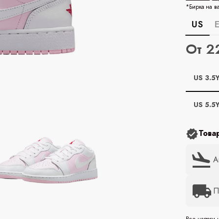
*Бирка на в
US
От 2
US 3.5
US 5.5
Това
А
П