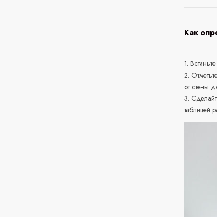
Как опр
1. Встаньте
2. Отметьт
от стены д
3. Сделайт
таблицей р