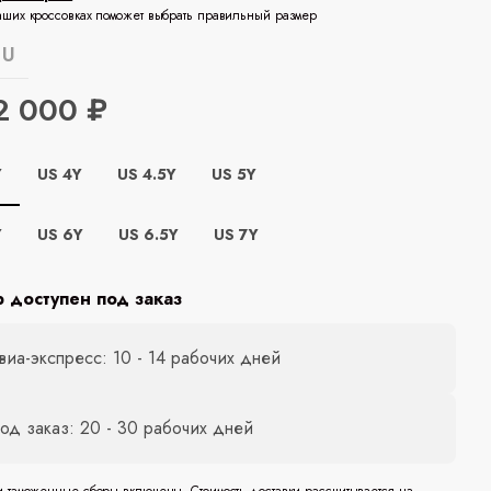
аших кроссовках поможет выбрать правильный размер
EU
2 000 ₽
Y
US 4Y
US 4.5Y
US 5Y
Y
US 6Y
US 6.5Y
US 7Y
р доступен под заказ
виа-экспресс: 10 - 14 рабочих дней
од заказ: 20 - 30 рабочих дней