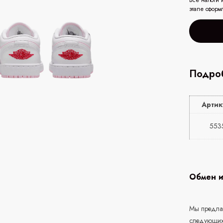
Все налоги 
этапе оформ
Подроб
Артик
553
Обмен и
Мы предлаг
следующих