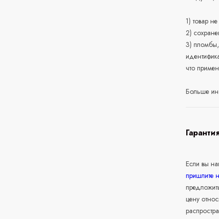
1) товар н
2) сохране
3) пломбы,
идентифика
что приме
Больше ин
Гаранти
Если вы н
пришлите 
предложит
цену относ
распростра