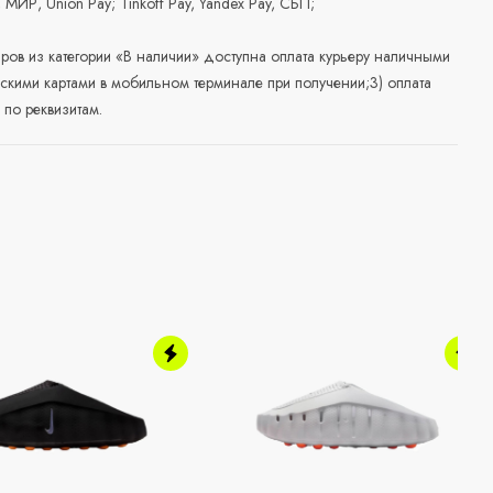
, МИР, Union Pay; Tinkoff Pay, Yandex Pay, СБП;
аров из категории «В наличии» доступна оплата курьеру наличными
скими картами в мобильном терминале при получении;3) оплата
по реквизитам.