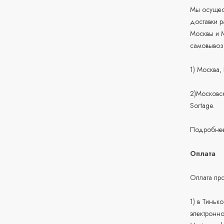
Мы осущест
доставки 
Москвы и М
самовывоз
1) Москва,
2)Московск
Sortage.
Подробнее
Оплата
Оплата про
1) в Тиньк
электронно