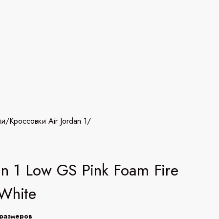
ии
/
Кроссовки Air Jordan 1
/
an 1 Low GS Pink Foam Fire
White
размеров