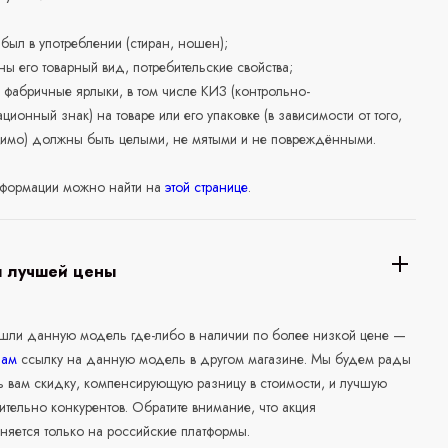
е был в употреблении (стиран, ношен);
ны его товарный вид, потребительские свойства;
 фабричные ярлыки, в том числе КИЗ (контрольно-
ционный знак) на товаре или его упаковке (в зависимости от того,
нимо) должны быть целыми, не мятыми и не повреждёнными.
формации можно найти на
этой странице
.
я лучшей цены
ашли данную модель где-либо в наличии по более низкой цене —
нам
ссылку на данную модель в другом магазине. Мы будем рады
ь вам скидку, компенсирующую разницу в стоимости, и лучшую
ительно конкурентов. Обратите внимание, что акция
няется только на российские платформы.