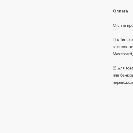
Оплата
Оплата про
1) в Тиньк
электронно
Mastercard
2) для тов
или банков
переводом 