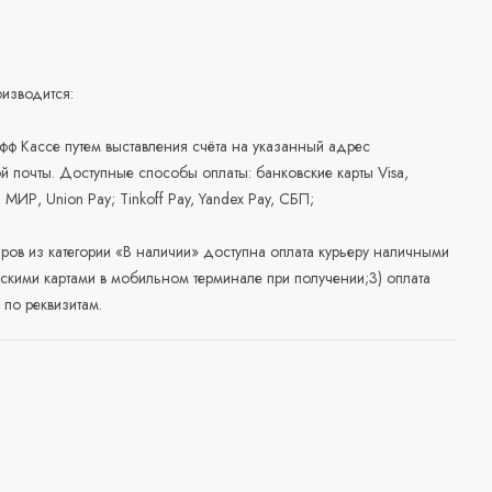
изводится:
офф Кассе путем выставления счёта на указанный адрес
й почты. Доступные способы оплаты: банковские карты Visa,
, МИР, Union Pay; Tinkoff Pay, Yandex Pay, СБП;
аров из категории «В наличии» доступна оплата курьеру наличными
скими картами в мобильном терминале при получении;3) оплата
по реквизитам.