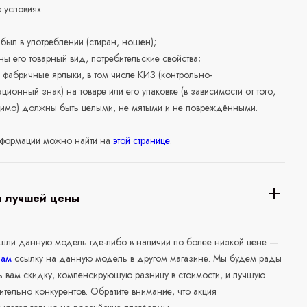
 условиях:
е был в употреблении (стиран, ношен);
ны его товарный вид, потребительские свойства;
 фабричные ярлыки, в том числе КИЗ (контрольно-
ционный знак) на товаре или его упаковке (в зависимости от того,
нимо) должны быть целыми, не мятыми и не повреждёнными.
формации можно найти на
этой странице
.
я лучшей цены
ашли данную модель где-либо в наличии по более низкой цене —
нам
ссылку на данную модель в другом магазине. Мы будем рады
ь вам скидку, компенсирующую разницу в стоимости, и лучшую
ительно конкурентов. Обратите внимание, что акция