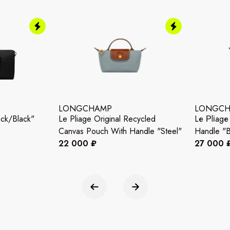
LONGCHAMP
LONGC
ck/Black"
Le Pliage Original Recycled
Lе Ρlіаgе
Canvas Pouch With Handle "Steel"
Handle "В
22 000 ₽
27 000 