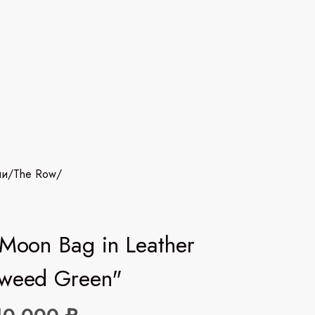
ии
/
The Row
/
 Moon Bag in Leather
weed Green"