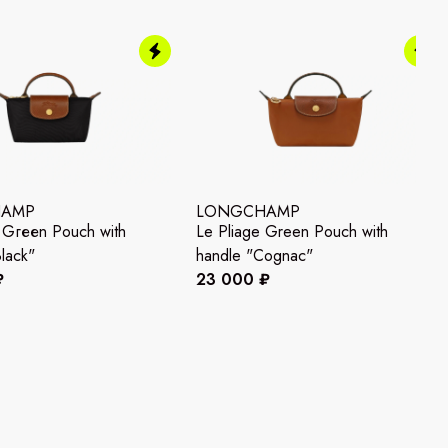
HAMP
LONGCHAMP
 Gгееn Pouch with
Le Pliage Green Pouch with
lасk"
handle "Cognac"
₽
23 000 ₽