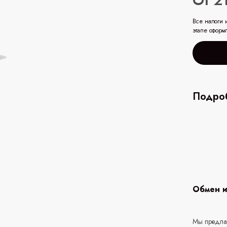
От 2
Все налоги 
этапе оформ
Подроб
Обмен и
Мы предлаг