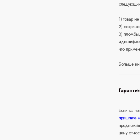
следующих
1) товар н
2) сохране
3) пломбы,
идентифика
что приме
Больше ин
Гаранти
Если вы н
пришлите 
предложит
цену относ