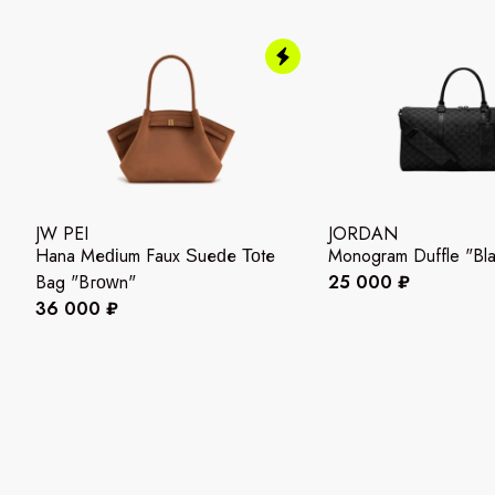
JW PEI
JORDAN
Наnа Меԁіum Fаuх Ѕuеԁе Τοtе
Monogram Duffle "Bla
Ваg "Вгοԝn"
25 000 ₽
36 000 ₽