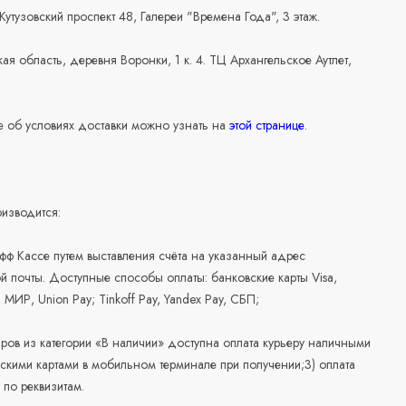
 Кутузовский проспект 48, Галереи "Времена Года", 3 этаж.
ая область, деревня Воронки, 1 к. 4. ТЦ Архангельское Аутлет,
 об условиях доставки можно узнать на
этой странице
.
изводится:
офф Кассе путем выставления счёта на указанный адрес
й почты. Доступные способы оплаты: банковские карты Visa,
, МИР, Union Pay; Tinkoff Pay, Yandex Pay, СБП;
аров из категории «В наличии» доступна оплата курьеру наличными
скими картами в мобильном терминале при получении;3) оплата
по реквизитам.