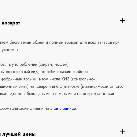
 возврат
аем бесплатный обмен и полный возврат для всех заказов при
 условиях:
е был в употреблении (стиран, ношен);
ны его товарный вид, потребительские свойства;
 фабричные ярлыки, в том числе КИЗ (контрольно-
ционный знак) на товаре или его упаковке (в зависимости от того,
нимо) должны быть целыми, не мятыми и не повреждёнными.
формации можно найти на
этой странице
.
я лучшей цены