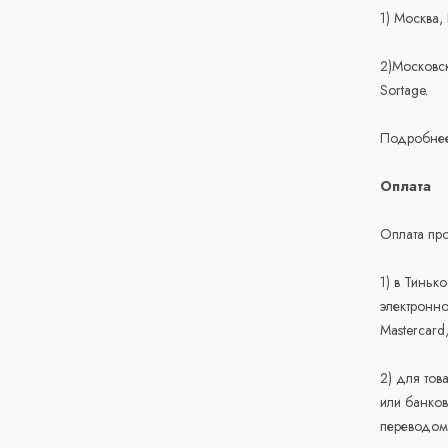
1) Москва,
2)Московск
Sortage.
Подробнее
Оплата
Оплата про
1) в Тиньк
электронно
Mastercard
2) для тов
или банков
переводом 