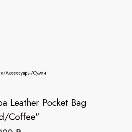
ии
/
Аксессуары
/
Сумки
a Leather Pocket Bag
d/Coffee"