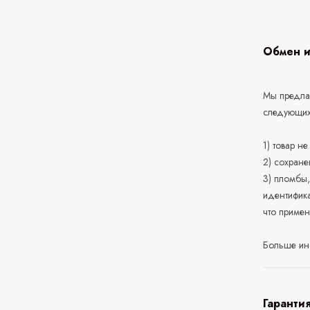
Обмен и
Мы предлаг
следующих
1) товар н
2) сохране
3) пломбы,
идентифика
что приме
Больше ин
Гаранти