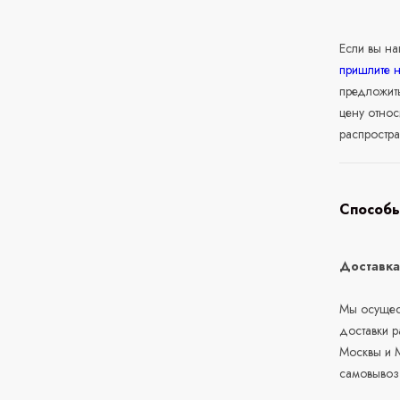
Если вы н
пришлите 
предложит
цену относ
распростра
Способы
Доставк
Мы осущест
доставки 
Москвы и М
самовывоз