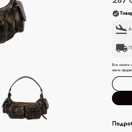
287 
Това
А
П
Все налоги 
этапе оформ
Подроб