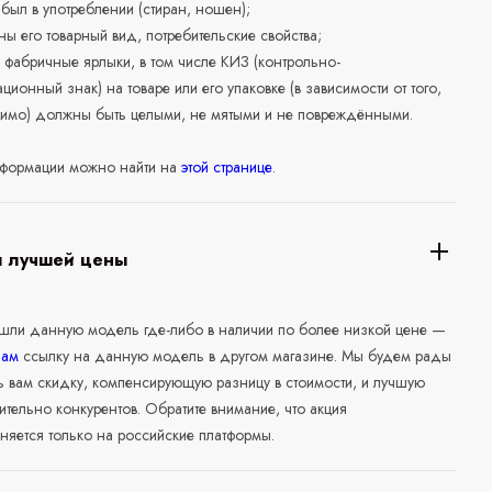
е был в употреблении (стиран, ношен);
ны его товарный вид, потребительские свойства;
 фабричные ярлыки, в том числе КИЗ (контрольно-
ционный знак) на товаре или его упаковке (в зависимости от того,
нимо) должны быть целыми, не мятыми и не повреждёнными.
формации можно найти на
этой странице
.
я лучшей цены
ашли данную модель где-либо в наличии по более низкой цене —
нам
ссылку на данную модель в другом магазине. Мы будем рады
ь вам скидку, компенсирующую разницу в стоимости, и лучшую
ительно конкурентов. Обратите внимание, что акция
няется только на российские платформы.