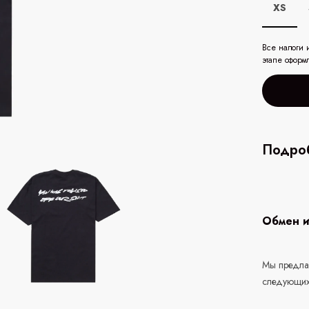
XS
Все налоги 
этапе оформ
Подроб
Обмен и
Мы предлаг
следующих