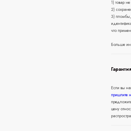
1) товар н
2) сохране
3) пломбы,
идентифика
что приме
Больше ин
Гаранти
Если вы н
пришлите 
предложит
цену относ
распростра