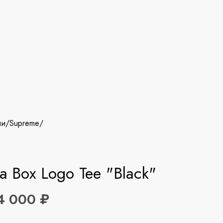
ии
/
Supreme
/
ra Box Logo Tee "Black"
4 000 ₽