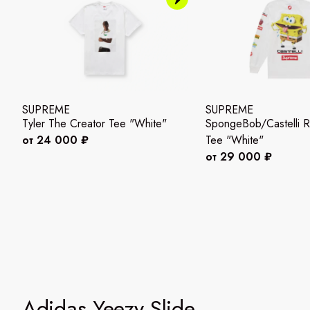
SUPREME
SUPREME
Tyler The Creator Tee "White"
SpongeBob/Castelli R
от 24 000 ₽
Tee "White"
от 29 000 ₽
Adidas Yeezy Slide