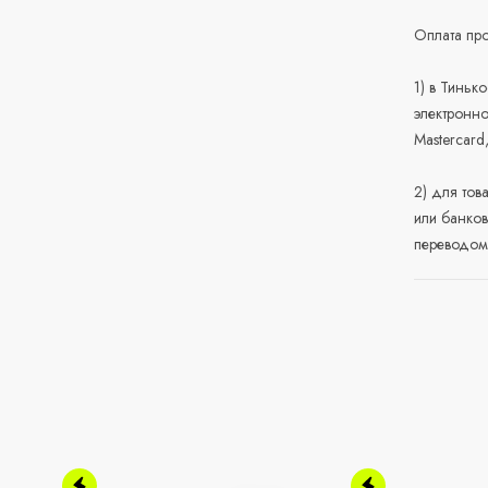
Оплата про
1) в Тиньк
электронно
Mastercard
2) для тов
или банков
переводом 