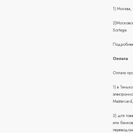
1) Москва,
2)Московск
Sortage.
Подробнее
Оплата
Оплата про
1) в Тиньк
электронно
Mastercard
2) для тов
или банков
переводом 