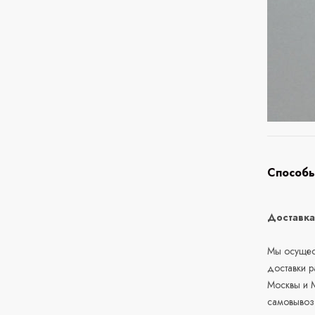
Способы
Доставк
Мы осущест
доставки 
Москвы и М
самовывоз