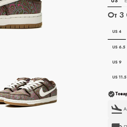
US
От 3
US 4
US 6.5
US 9
US 11.5
Това
А