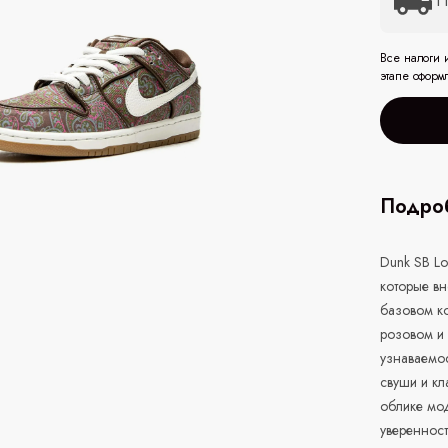
П
Все налоги 
этапе оформ
Подроб
Dunk SB Lo
которые вн
базовом к
розовом и 
узнаваемо
свуши и кл
облике мод
уверенност