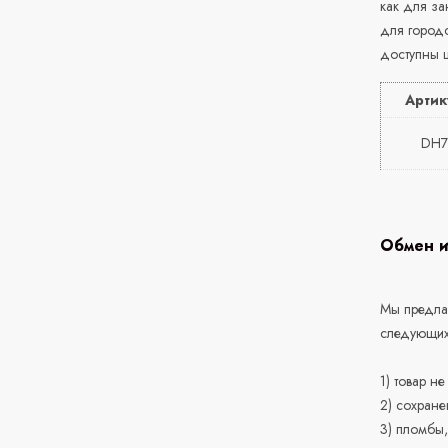
как для за
для городс
доступны ш
Артик
DH7
Обмен и
Мы предлаг
следующих
1) товар н
2) сохране
3) пломбы,