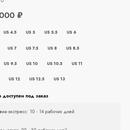
EU
 000 ₽
US 4.5
US 5
US 5.5
US 6
US 7
US 7.5
US 8
US 8.5
US 9.5
US 10
US 10.5
US 11
US 12
US 12.5
US 13
р доступен под заказ
виа-экспресс: 10 - 14 рабочих дней