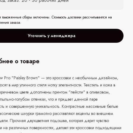
од заказ: 20 - 30 рабочих дней
и таможенные сборы включены. Стоимость доставки рассчитывается на
ления заказа.
Уточнить у менеджера
нее о товаре
w Pro "Paisley Brown" — это кроссовки с необычным дизайном,
осят в мир уличного стиля нотку элегантности. Текстиль и кожа в
оричневом цвете дополнены принтом "пейсли" в оливковом,
пыльно-голубом оттенках, что и придает данной паре
сть и совершенную уникальность. Контрастные массивные белые
ассические шнурки грамотно расставляют акценты во внешнем
ели. Прочная двухцветная подошва, которая дарит чувство
и на различных поверхностях, делает эти кроссовки подходящими