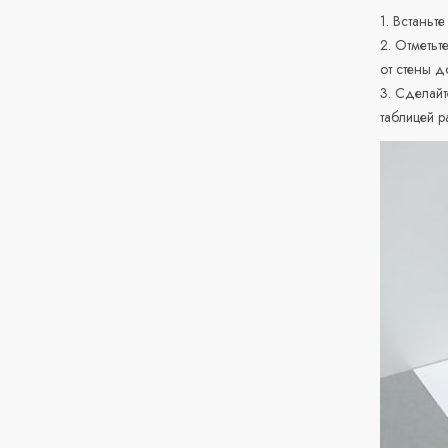
1. Встаньте
2. Отметьт
от стены д
3. Сделайт
таблицей р