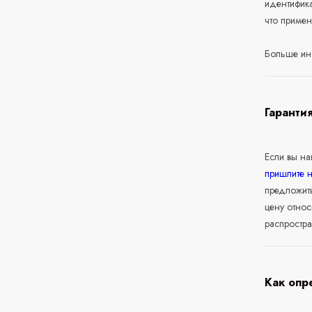
идентифика
что приме
Больше ин
Гаранти
Если вы н
пришлите 
предложит
цену относ
распростра
Как опр