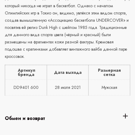
который никогда не играл в баскетбол. Однако с началом
Олимпийских игр в Токио он, видимо, увлёкся этим видом спорта,
создав вымышленную «Ассоциацию баскетбола
UNDERCOVER
» и
посвятив ей релиз Dunk High с шейпом 1985 года. Традиционные
для данного вида спорта цвета (чёрный и красный) были
размещены на фрагментах кожи разной фактуры. Кремовая
подошва с крапинками добавляет винтажного вайба данной паре
кроссовок.
Артикул
Размерная
Дата выхода
бренда
сетка
DD9401 600
28 июля 2021
Мужская
Обмен и возврат