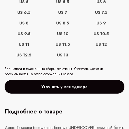
US 5
US 5.5
US 6
US 6.5
US 7
US 7.5
US 8
US 8.5
US 9
US 9.5
US 10
US 10.5
US 11
US 11.5
US 12
US 12.5
US 13
Все налоги и таможенные сборы включены. Стоимость доставки
рассчитывается на этапе оформления заказа.
Уточнить у менеджера
Подробнее о товаре
Дзюн Такахаси (создатель бренда
UNDERCOVER
) заядлый бегун,