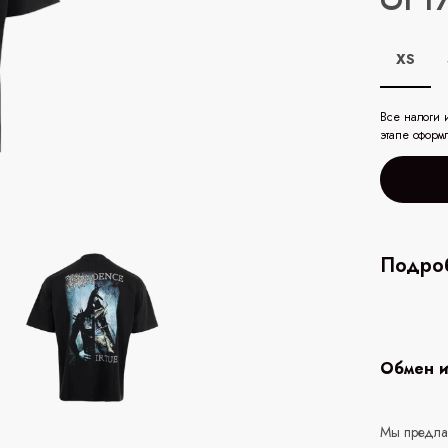
От 1
XS
Все налоги 
этапе оформ
Подроб
Обмен и
Мы предлаг