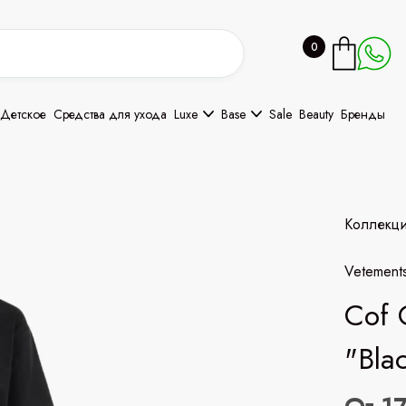
0
Детское
Средства для ухода
Luxe
Base
Sale
Beauty
Бренды
Коллекц
Vetement
Cof 
"Bla