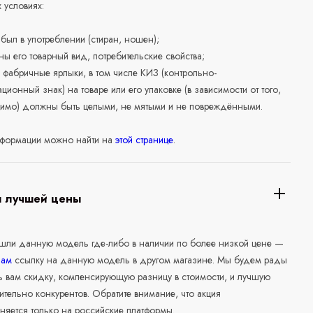
 условиях:
е был в употреблении (стиран, ношен);
ны его товарный вид, потребительские свойства;
 фабричные ярлыки, в том числе КИЗ (контрольно-
ционный знак) на товаре или его упаковке (в зависимости от того,
нимо) должны быть целыми, не мятыми и не повреждёнными.
формации можно найти на
этой странице
.
я лучшей цены
ашли данную модель где-либо в наличии по более низкой цене —
нам
ссылку на данную модель в другом магазине. Мы будем рады
ь вам скидку, компенсирующую разницу в стоимости, и лучшую
ительно конкурентов. Обратите внимание, что акция
няется только на российские платформы.