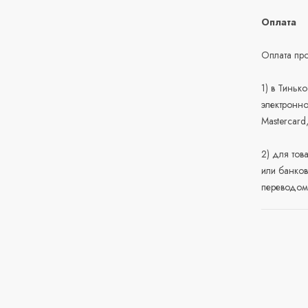
Оплата
Оплата про
1) в Тиньк
электронно
Mastercard
2) для тов
или банков
переводом 