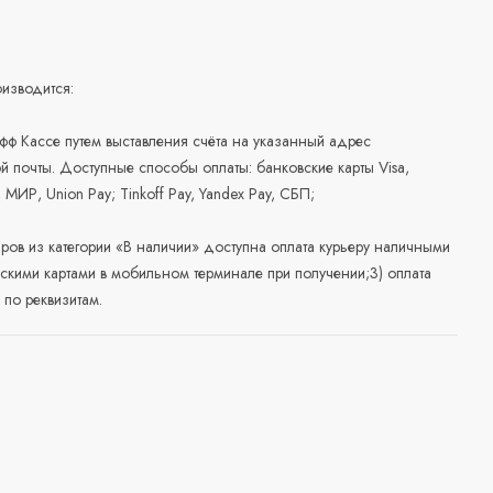
изводится:
офф Кассе путем выставления счёта на указанный адрес
й почты. Доступные способы оплаты: банковские карты Visa,
, МИР, Union Pay; Tinkoff Pay, Yandex Pay, СБП;
аров из категории «В наличии» доступна оплата курьеру наличными
скими картами в мобильном терминале при получении;3) оплата
по реквизитам.