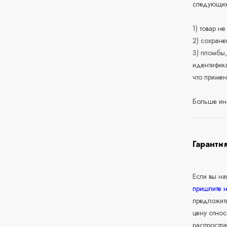
следующих
1) товар н
2) сохране
3) пломбы,
идентифика
что приме
Больше ин
Гаранти
Если вы н
пришлите 
предложит
цену относ
распростра