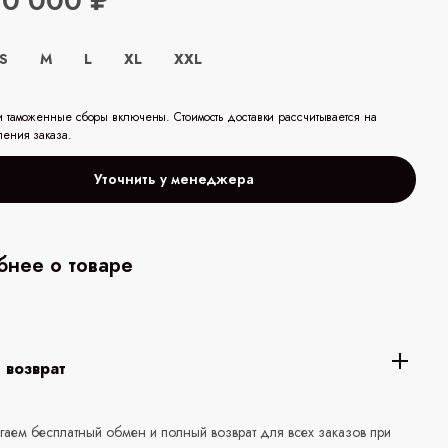
70 000 ₽
S
M
L
XL
XXL
и таможенные сборы включены. Стоимость доставки рассчитывается на
ления заказа.
Уточнить у менеджера
нее о товаре
 возврат
аем бесплатный обмен и полный возврат для всех заказов при