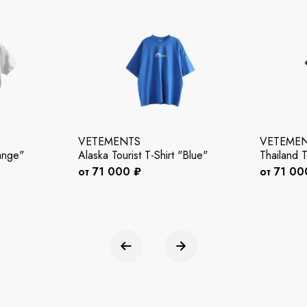
VETEMENTS
VETEME
ange"
Alaska Tourist T-Shirt "Blue"
Thailand T
от 71 000 ₽
от 71 00