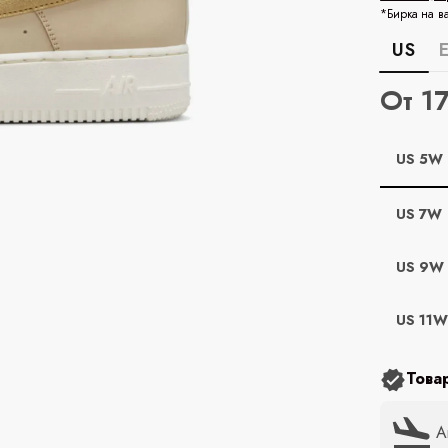
*Бирка на в
US
От 1
US 5W
US 7W
US 9W
US 11
Това
А