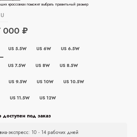
аших кроссовках поможет выбрать правильный размер
EU
7 000 ₽
US 5.5W
US 6W
US 6.5W
US 7.5W
US 8W
US 8.5W
US 9.5W
US 10W
US 10.5W
W
US 11.5W
US 12W
р доступен под заказ
виа-экспресс: 10 - 14 рабочих дней