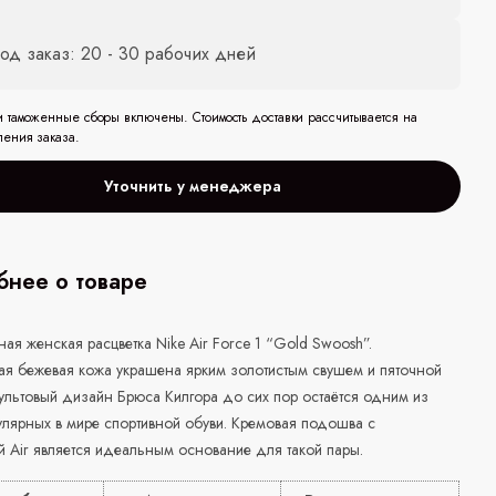
од заказ: 20 - 30 рабочих дней
и таможенные сборы включены. Стоимость доставки рассчитывается на
ления заказа.
Уточнить у менеджера
нее о товаре
ая женская расцветка Nike Air Force 1 “
Gold
Swoosh
”.
ая бежевая кожа украшена ярким золотистым свушем и пяточной
ультовый дизайн Брюса Килгора до сих пор остаётся одним из
улярных в мире спортивной обуви. Кремовая подошва с
ей
Air
является идеальным основание для такой пары.