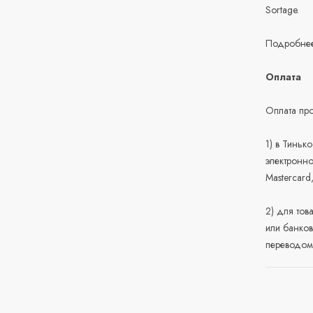
Sortage.
Подробнее
Оплата
Оплата про
1) в Тиньк
электронно
Mastercard
2) для тов
или банков
переводом 