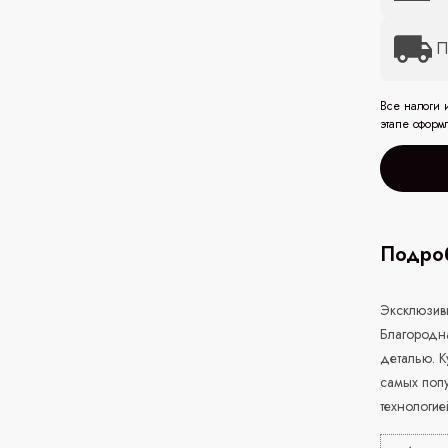
П
Все налоги 
этапе оформ
Подроб
Эксклюзивн
Благородн
деталью. К
самых поп
технологи