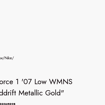
ии
/
Nike
/
Force 1 '07 Low WMNS
ddrift Metallic Gold"
размеров