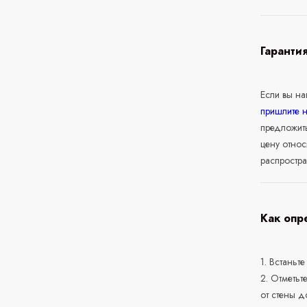
Гаранти
Если вы н
пришлите 
предложит
цену относ
распростра
Как опр
1. Встаньте
2. Отметьт
от стены д