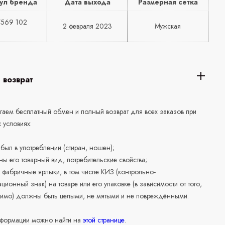
ул бренда
Дата выхода
Размерная сетка
569 102
2 февраля 2023
Мужская
 возврат
аем бесплатный обмен и полный возврат для всех заказов при
 условиях:
е был в употреблении (стиран, ношен);
ны его товарный вид, потребительские свойства;
 фабричные ярлыки, в том числе КИЗ (контрольно-
ционный знак) на товаре или его упаковке (в зависимости от того,
нимо) должны быть целыми, не мятыми и не повреждёнными.
формации можно найти на
этой странице
.