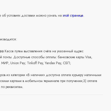
 об условиях доставки можно узнать на
этой странице
.
изводится:
офф Кассе путем выставления счёта на указанный адрес
й почты. Доступные способы оплаты: банковские карты Visa,
, МИР, Union Pay; Tinkoff Pay, Yandex Pay, СБП;
аров из категории «В наличии» доступна оплата курьеру наличными
скими картами в мобильном терминале при получении;3) оплата
по реквизитам.