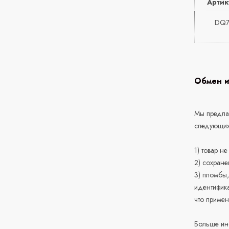
Артик
DQ7
Обмен и
Мы предлаг
следующих
1) товар н
2) сохране
3) пломбы,
идентифика
что приме
Больше ин