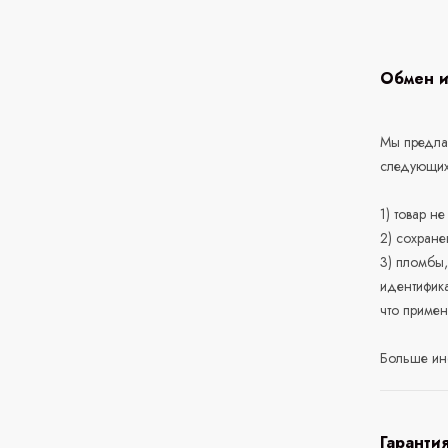
Обмен и
Мы предлаг
следующих
1) товар н
2) сохране
3) пломбы,
идентифика
что приме
Больше ин
Гаранти