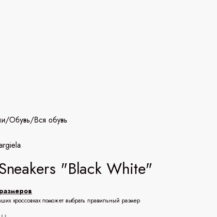
ии
/
Обувь
/
Вся обувь
rgiela
 Sneakers "Black White"
размеров
аших кроссовках поможет выбрать правильный размер