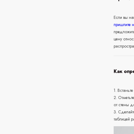
Если вы н
пришлите 
предложит
цену относ
распростра
Как опр
1. Встаньте
2. Отметьт
от стены д
3. Сделайт
таблицей р