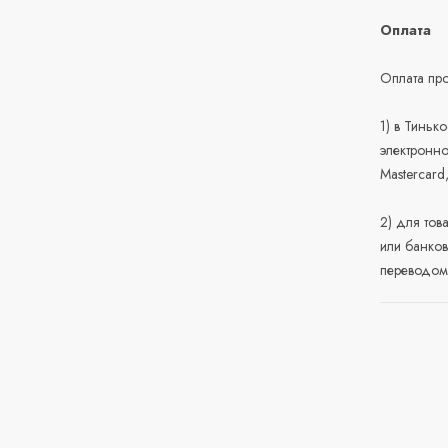
Оплата
Оплата про
1) в Тиньк
электронно
Mastercard
2) для тов
или банков
переводом 