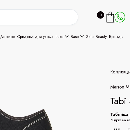
0
Детское
Средства для ухода
Luxe
Base
Sale
Beauty
Бренды
Коллекц
Maison Ma
Tabi
Таблица 
*Бирка на в