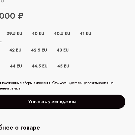
EU
 000 ₽
39.5 EU
40 EU
40.5 EU
41 EU
42 EU
42.5 EU
43 EU
U
44 EU
44.5 EU
45 EU
и таможенные сборы включены. Стоимость доставки рассчитывается на
ления заказа.
Уточнить у менеджера
нее о товаре