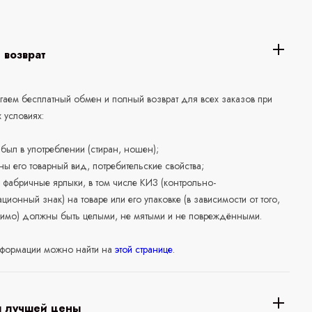
 возврат
аем бесплатный обмен и полный возврат для всех заказов при
 условиях:
е был в употреблении (стиран, ношен);
ны его товарный вид, потребительские свойства;
 фабричные ярлыки, в том числе КИЗ (контрольно-
ционный знак) на товаре или его упаковке (в зависимости от того,
нимо) должны быть целыми, не мятыми и не повреждёнными.
формации можно найти на
этой странице
.
я лучшей цены