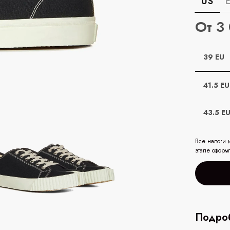
US
От 3
39 EU
41.5 EU
43.5 E
Все налоги 
этапе оформ
Подроб