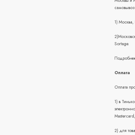
Москвы и М
самовывоз
1) Москва,
2)Московск
Sortage.
Подробнее
Оплата
Оплата про
1) в Тиньк
электронно
Mastercard
2) для тов