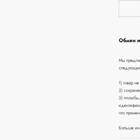
Обмен и
Мы предлаг
следующих
1) товар н
2) сохране
3) пломбы,
идентифика
что приме
Больше ин