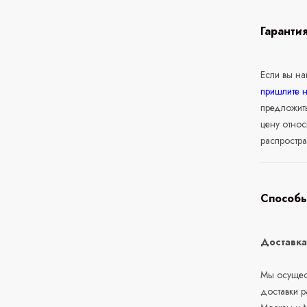
Гаранти
Если вы н
пришлите 
предложит
цену относ
распростра
Способы
Доставк
Мы осущест
доставки 