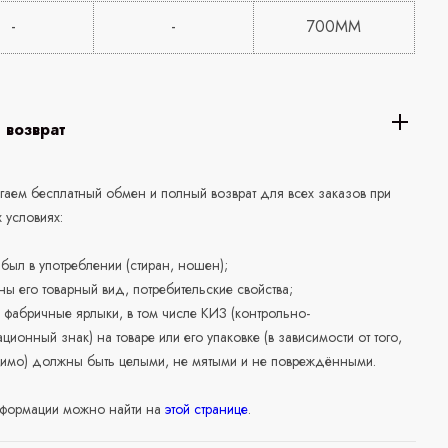
-
-
700MM
 возврат
аем бесплатный обмен и полный возврат для всех заказов при
 условиях:
е был в употреблении (стиран, ношен);
ны его товарный вид, потребительские свойства;
 фабричные ярлыки, в том числе КИЗ (контрольно-
ционный знак) на товаре или его упаковке (в зависимости от того,
нимо) должны быть целыми, не мятыми и не повреждёнными.
формации можно найти на
этой странице
.