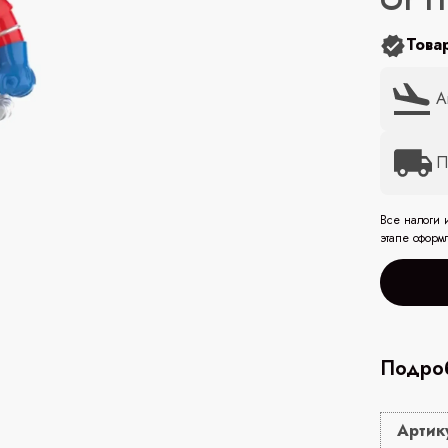
От 1
Това
А
П
Все налоги 
этапе оформ
Подроб
Артик