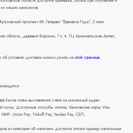
осковской области доступна примерка, оплата при получении и
 из наших магазинов:
 Кутузовский проспект 48, Галереи "Времена Года", 3 этаж.
ая область, деревня Воронки, 1 к. 4. ТЦ Архангельское Аутлет,
 об условиях доставки можно узнать на
этой странице
.
изводится:
офф Кассе путем выставления счёта на указанный адрес
й почты. Доступные способы оплаты: банковские карты Visa,
, МИР, Union Pay; Tinkoff Pay, Yandex Pay, СБП;
аров из категории «В наличии» доступна оплата курьеру наличными