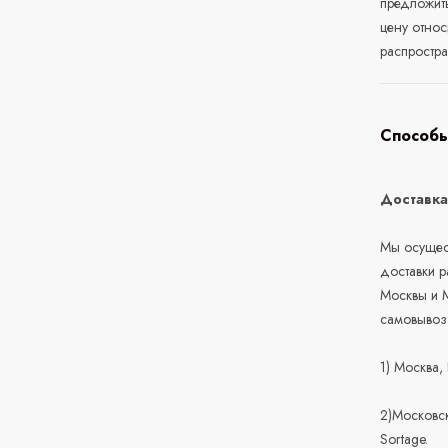
предложит
цену относ
распростра
Способы
Доставк
Мы осущест
доставки 
Москвы и М
самовывоз
1) Москва,
2)Московск
Sortage.