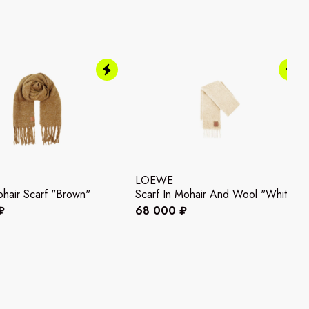
LOEWE
hair Scarf "Brown"
Scarf In Mohair And Wool "White"
₽
68 000 ₽