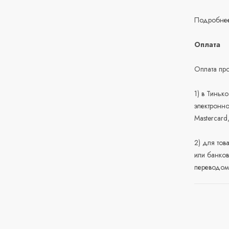
Подробнее
Оплата
Оплата про
1) в Тиньк
электронно
Mastercard
2) для тов
или банков
переводом 