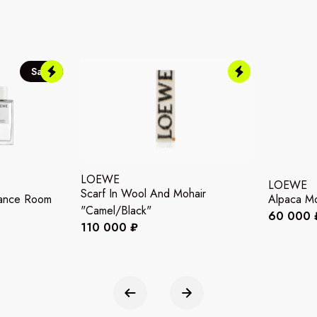
Sale
LOEWE
LOEWE
Scarf In Wool And Mohair
ance Room
Alpaca Mo
"Camel/Black"
60 000 
110 000 ₽