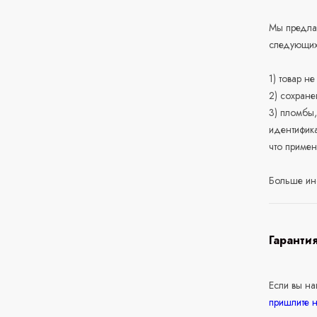
Мы предлаг
следующих
1) товар н
2) сохране
3) пломбы,
идентифика
что приме
Больше ин
Гаранти
Если вы н
пришлите 