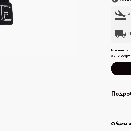
А
П
Все налоги 
этапе оформ
Подроб
Обмен и