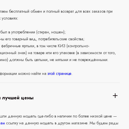
аем бесплатный обмен и полный возврат для всех заказов при
 условиях:
е был в употреблении (стиран, ношен);
ны его товарный вид, потребительские свойства;
 фабричные ярлыки, в том числе КИЗ (контрольно-
ционный знак) на товаре или его упаковке (в зависимости от того,
нимо) должны быть целыми, не мятыми и не повреждёнными.
формации можно найти на
этой странице
.
я лучшей цены
ашли данную модель где-либо в наличии по более низкой цене —
нам
ссылку на данную модель в другом магазине. Мы будем рады