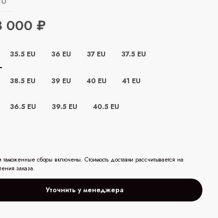
EU
8 000 ₽
35.5 EU
36 EU
37 EU
37.5 EU
38.5 EU
39 EU
40 EU
41 EU
36.5 EU
39.5 EU
40.5 EU
и таможенные сборы включены. Стоимость доставки рассчитывается на
ления заказа.
Уточнить у менеджера