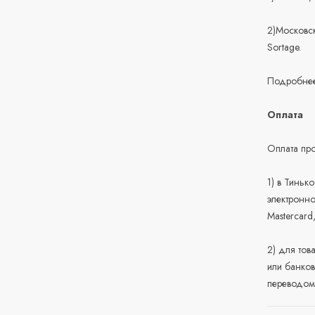
2)Московск
Sortage.
Подробнее
Оплата
Оплата про
1) в Тиньк
электронно
Mastercard
2) для тов
или банков
переводом 