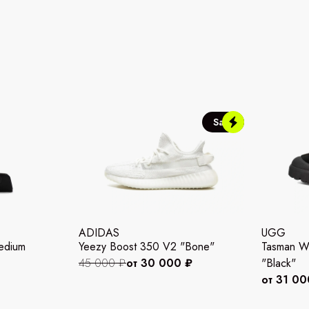
Sale
ADIDAS
UGG
edium
Yeezy Boost 350 V2 "Bone"
Tasman We
45 000 ₽
от 30 000 ₽
"Black"
от 31 00