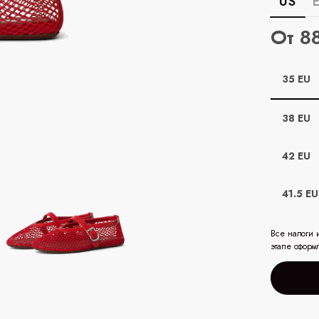
US
От 8
35 EU
38 EU
42 EU
41.5 EU
Все налоги 
этапе оформ