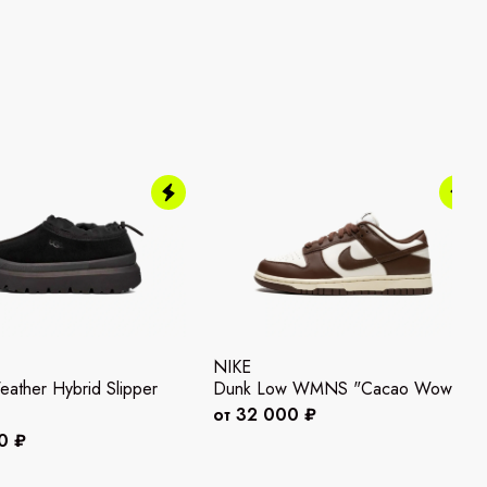
NIKE
ather Hybrid Slipper
Dunk Low WMNS "Cacao Wow"
от 32 000 ₽
0 ₽