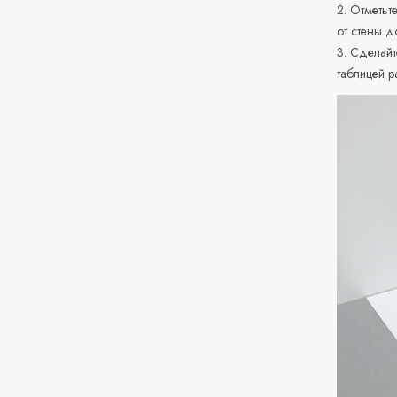
2. Отметьт
от стены д
3. Сделайт
таблицей р