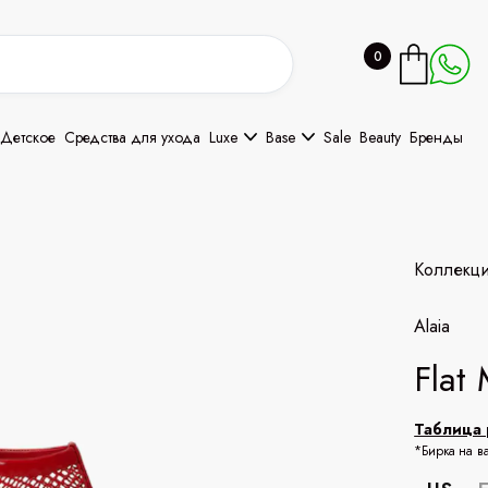
0
Детское
Средства для ухода
Luxe
Base
Sale
Beauty
Бренды
Коллекц
Alaia
Flat
Таблица 
*Бирка на в