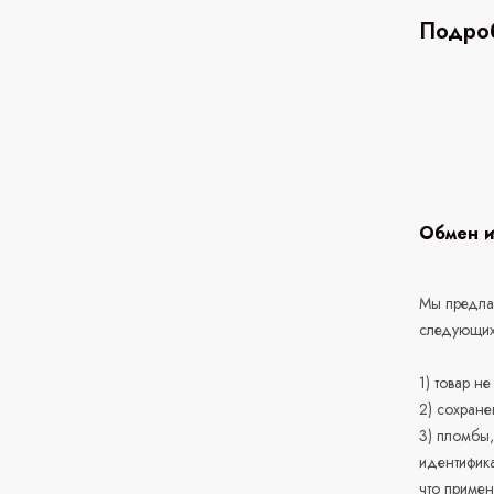
Подроб
Обмен и
Мы предлаг
следующих
1) товар н
2) сохране
3) пломбы,
идентифика
что приме