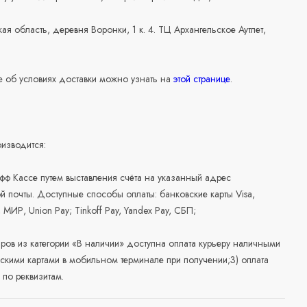
ая область, деревня Воронки, 1 к. 4. ТЦ Архангельское Аутлет,
 об условиях доставки можно узнать на
этой странице
.
изводится:
офф Кассе путем выставления счёта на указанный адрес
й почты. Доступные способы оплаты: банковские карты Visa,
, МИР, Union Pay; Tinkoff Pay, Yandex Pay, СБП;
аров из категории «В наличии» доступна оплата курьеру наличными
скими картами в мобильном терминале при получении;3) оплата
по реквизитам.