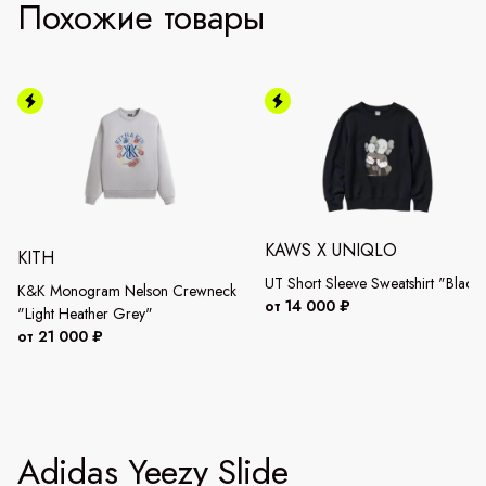
Похожие товары
KAWS X UNIQLO
KITH
UT Short Sleeve Sweatshirt "Black
K&K Monogram Nelson Crewneck
от 14 000 ₽
"Light Heather Grey"
от 21 000 ₽
Adidas Yeezy Slide