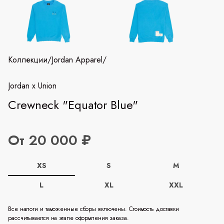
Коллекции
/
Jordan Apparel
/
Jordan x Union
Crewneck "Equator Blue"
От 20 000 ₽
XS
S
M
L
XL
XXL
Все налоги и таможенные сборы включены. Стоимость доставки
рассчитывается на этапе оформления заказа.