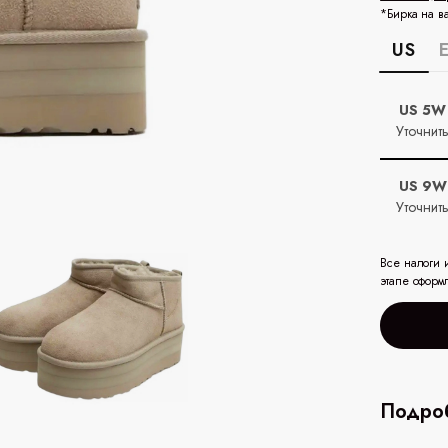
*Бирка на в
US
US 5W
Уточнит
US 9W
Уточнит
Все налоги 
этапе оформ
Подроб