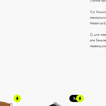
Оплата про
1) в Тиньк
электронно
Mastercard
2) для тов
или банков
переводом 
Sale