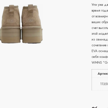
Угги уже д
время года
от всемир
ваших обра
счет высо
этой модел
из семнад
сочетание
EVA оснаще
себя комфо
WMNS "Goa
Артик
113