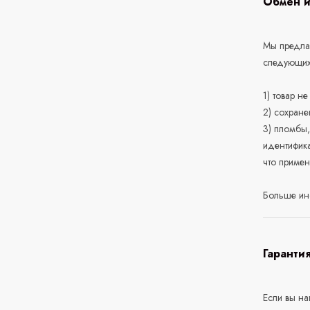
Обмен и
Мы предлаг
следующих
1) товар н
2) сохране
3) пломбы,
идентифика
что приме
Больше ин
Гаранти
Если вы н