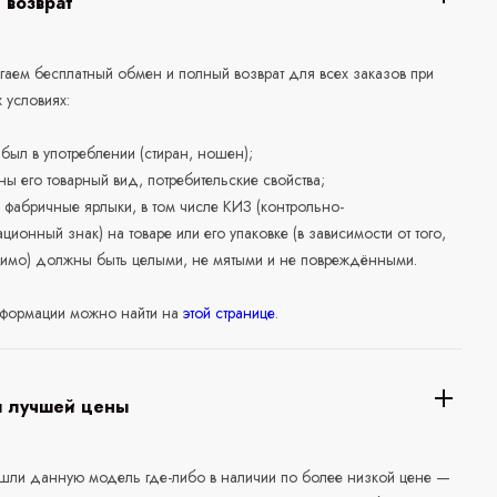
 возврат
аем бесплатный обмен и полный возврат для всех заказов при
 условиях:
е был в употреблении (стиран, ношен);
ны его товарный вид, потребительские свойства;
 фабричные ярлыки, в том числе КИЗ (контрольно-
ционный знак) на товаре или его упаковке (в зависимости от того,
нимо) должны быть целыми, не мятыми и не повреждёнными.
формации можно найти на
этой странице
.
я лучшей цены
ашли данную модель где-либо в наличии по более низкой цене —