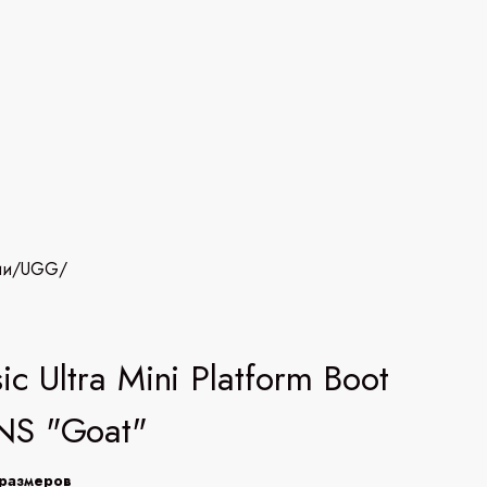
ии
/
UGG
/
ic Ultra Mini Platform Boot
S "Goat"
размеров