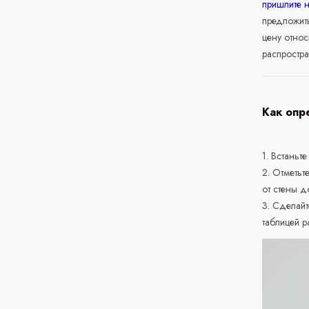
пришлите 
предложит
цену относ
распростра
Как опр
1. Встаньте
2. Отметьт
от стены д
3. Сделайт
таблицей р