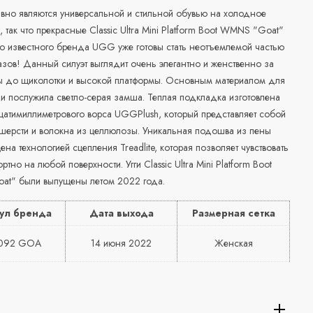
авно являются универсальной и стильной обувью на холодное
, так что прекрасные Classic Ultra Mini Platform Boot WMNS "Goat"
но известного бренда UGG уже готовы стать неотъемлемой частью
зов! Данный силуэт выглядит очень элегантно и женственно за
ты до щиколотки и высокой платформы. Основным материалом для
и послужила светло-серая замша. Теплая подкладка изготовлена
цатимиллиметрового ворса UGGPlush, который представляет собой
 шерсти и волокна из целлюлозы. Уникальная подошва из пены
на технологией сцепления Treadlite, которая позволяет чувствовать
ртно на любой поверхности. Угги Classic Ultra Mini Platform Boot
t" были выпущены летом 2022 года.
ул бренда
Дата выхода
Размерная сетка
5092 GOA
14 июня 2022
Женская