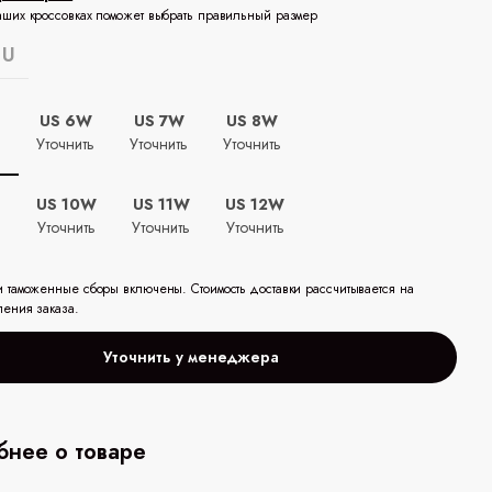
аших кроссовках поможет выбрать правильный размер
EU
US 6W
US 7W
US 8W
ь
Уточнить
Уточнить
Уточнить
US 10W
US 11W
US 12W
ь
Уточнить
Уточнить
Уточнить
и таможенные сборы включены. Стоимость доставки рассчитывается на
ления заказа.
Уточнить у менеджера
нее о товаре