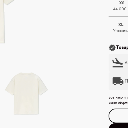
XS
44 000
XL
Уточнит
Това
А
П
Все налоги 
этапе оформ