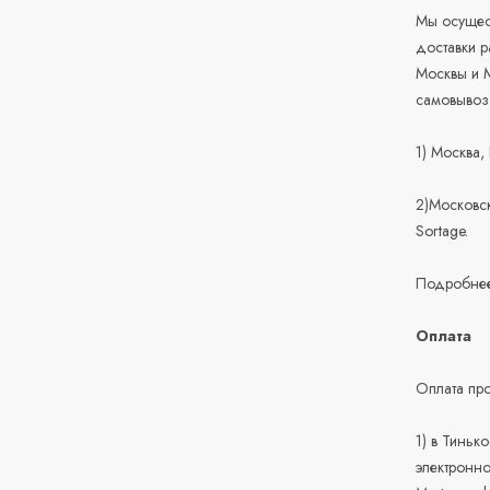
Мы осущест
доставки 
Москвы и М
самовывоз
1) Москва,
2)Московск
Sortage.
Подробнее
Оплата
Оплата про
1) в Тиньк
электронно