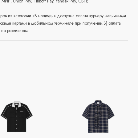
, МИР, Union Pay; Tinkoff Pay, Yandex Pay, СБП;
аров из категории «В наличии» доступна оплата курьеру наличными
скими картами в мобильном терминале при получении;3) оплата
по реквизитам.