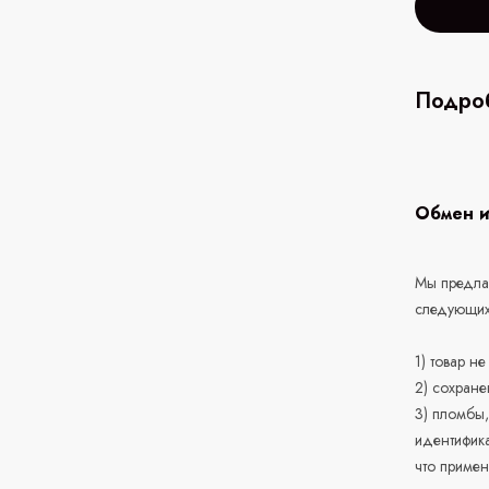
Подроб
Обмен и
Мы предлаг
следующих
1) товар н
2) сохране
3) пломбы,
идентифика
что приме