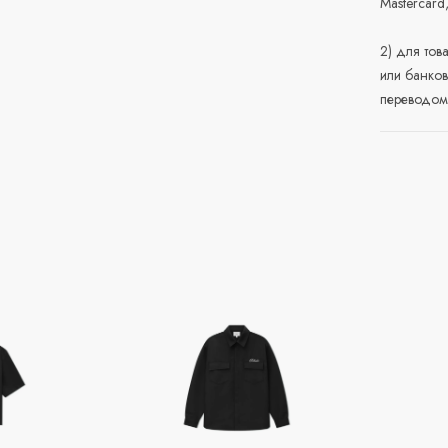
Mastercard
2) для тов
или банков
переводом 