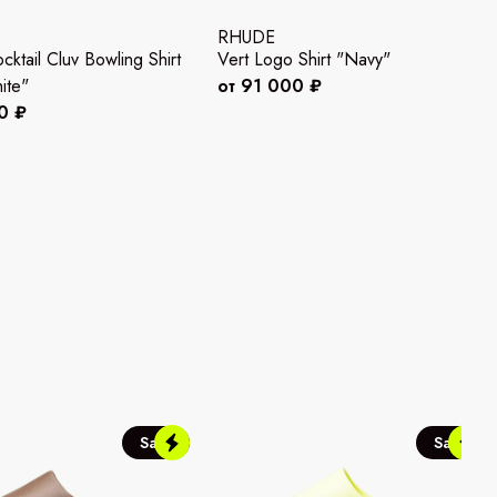
RHUDE
ktail Cluv Bowling Shirt
Vert Logo Shirt "Navy"
ite"
от 91 000 ₽
0 ₽
Sale
Sale