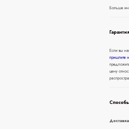
Больше ин
Гаранти
Если вы н
пришлите 
предложит
цену относ
распростра
Способы
Доставк