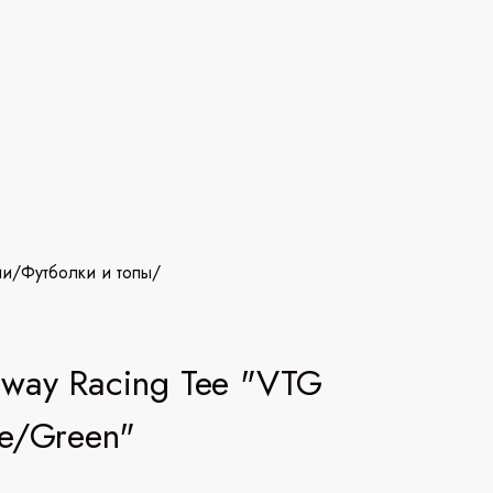
ии
/
Футболки и топы
/
way Racing Tee "VTG
e/Green"