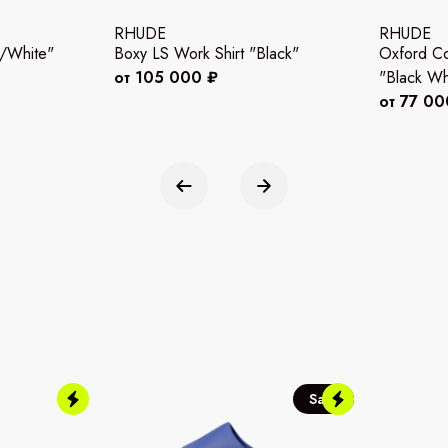
RHUDE
RHUDE
k/White"
Boxy LS Work Shirt "Black"
Oxford Coc
от 105 000 ₽
"Black Wh
от 77 00
Sale