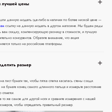
я лучшей цены
ашли данную модель где-либо в наличии по более низкой цене —
нам
ссылку на данную модель в другом магазине. Мы будем рады
ь вам скидку, компенсирующую разницу в стоимости, и лучшую
ительно конкурентов. Обратите внимание, что акция
няется только на российские платформы.
еделить размер
 на лист бумаги так, чтобы пятка слегка касалась стены сзади.
е на бумаге конец самого длинного пальца и измерьте расстояние
о отметки.
е то же самое для другой ноги и сравните измерения с нашей
азмеров, чтобы определить правильный размер.