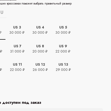
аших кроссовках поможет выбрать правильный размер
EU
US 3
US 4
US 5
₽
30 000 ₽
30 000 ₽
30 000 ₽
US 7
US 8
US 9
 ₽
31 000 ₽
20 000 ₽
22 000 ₽
US 11
US 12
US 13
 ₽
22 000 ₽
26 000 ₽
29 000 ₽
ь
р доступен под заказ