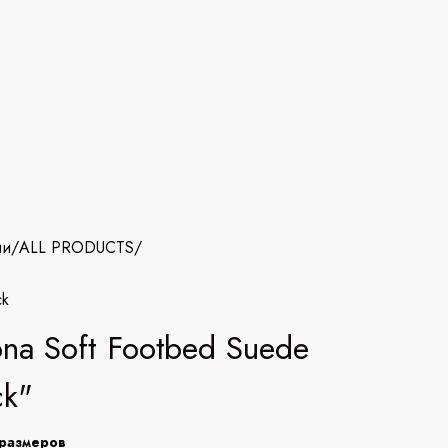
ии
/
ALL PRODUCTS
/
ck
ona Soft Footbed Suede
ck"
размеров