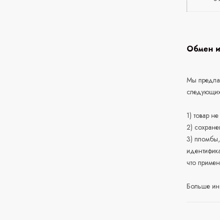
Обмен и
Мы предлаг
следующих
1) товар н
2) сохране
3) пломбы,
идентифика
что приме
Больше ин