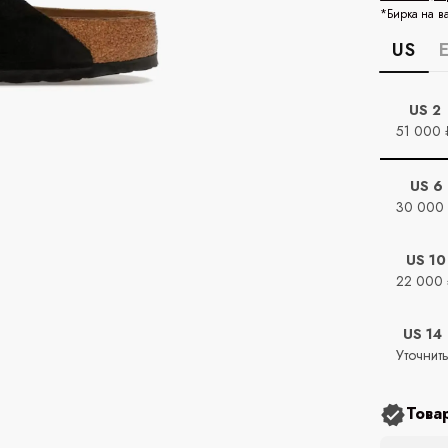
*Бирка на в
US
US 2
51 000 
US 6
30 000
US 10
22 000
US 14
Уточнит
Това