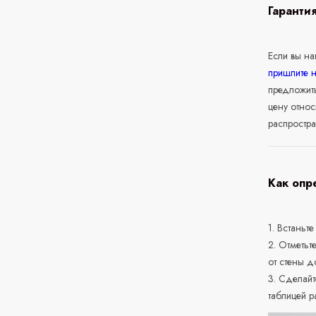
Гаранти
Если вы н
пришлите 
предложит
цену относ
распростра
Как опр
1. Встаньте
2. Отметьт
от стены д
3. Сделайт
таблицей р