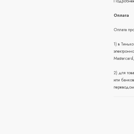
Подробнее
Оплата
Оплата про
1) в Тиньк
электронно
Mastercard
2) для тов
или банков
переводом 