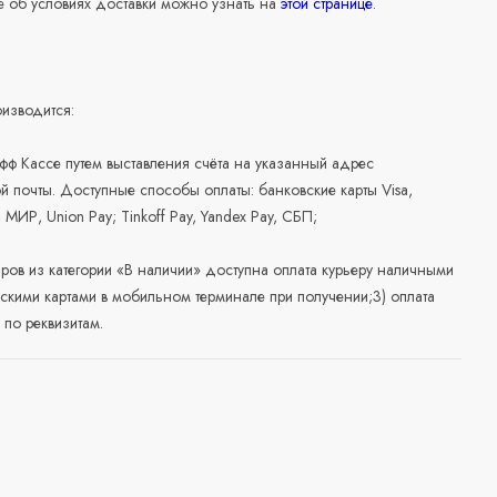
 об условиях доставки можно узнать на
этой странице
.
изводится:
офф Кассе путем выставления счёта на указанный адрес
й почты. Доступные способы оплаты: банковские карты Visa,
, МИР, Union Pay; Tinkoff Pay, Yandex Pay, СБП;
аров из категории «В наличии» доступна оплата курьеру наличными
скими картами в мобильном терминале при получении;3) оплата
по реквизитам.