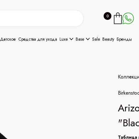
0
Детское
Средства для ухода
Luxe
Base
Sale
Beauty
Бренды
Коллекц
Birkensto
Ariz
"Bla
Таблица 