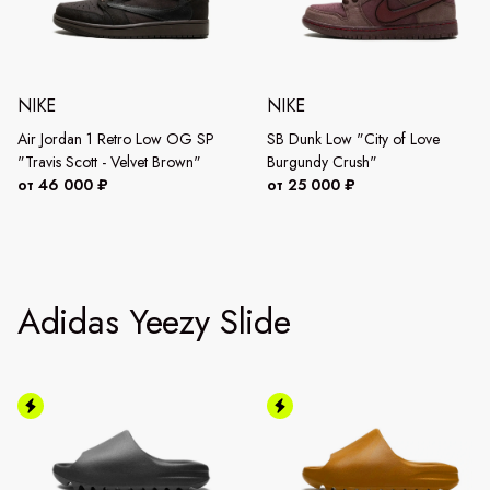
NIKE
NIKE
Air Jordan 1 Retro Low OG SP
SB Dunk Low "City of Love
"Travis Scott - Velvet Brown"
Burgundy Crush"
от 46 000 ₽
от 25 000 ₽
Adidas Yeezy Slide