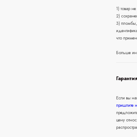
1) товар н
2) сохране
3) пломбы,
идентифика
что приме
Больше ин
Гаранти
Если вы н
пришлите 
предложит
цену относ
распростра