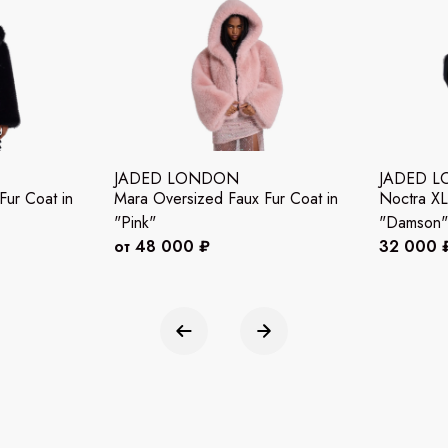
JADED LONDON
JADED 
Fur Coat in
Mara Oversized Faux Fur Coat in
Noctra XL
"Pink"
"Damson"
от 48 000 ₽
32 000 