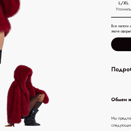
L/XL
Уточнит
Все налоги 
этапе оформ
Подроб
Обмен и
Мы предлаг
следующих