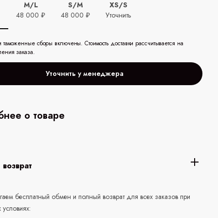
M/L
S/M
XS/S
ь
48 000 ₽
48 000 ₽
Уточнить
и таможенные сборы включены. Стоимость доставки рассчитывается на
ления заказа.
Уточнить у менеджера
нее о товаре
 возврат
аем бесплатный обмен и полный возврат для всех заказов при
 условиях: