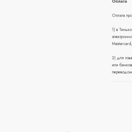
Оплата
Оплата про
1) в Тиньк
электронно
Mastercard
2) для тов
или банков
переводом 