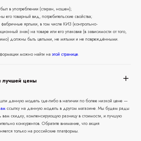
е был в употреблении (стиран, ношен);
ны его товарный вид, потребительские свойства;
 фабричные ярлыки, в том числе КИЗ (контрольно-
ционный знак) на товаре или его упаковке (в зависимости от того,
нимо) должны быть целыми, не мятыми и не повреждёнными.
формации можно найти на
этой странице
.
я лучшей цены
ашли данную модель где-либо в наличии по более низкой цене —
нам
ссылку на данную модель в другом магазине. Мы будем рады
ь вам скидку, компенсирующую разницу в стоимости, и лучшую
ительно конкурентов. Обратите внимание, что акция
няется только на российские платформы.