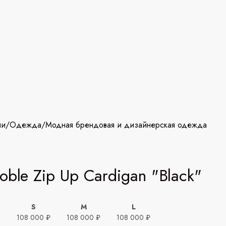
ии
/
Одежда
/
Модная брендовая и дизайнерская одежда
oble Zip Up Cardigan "Black"
S
M
L
ь
108 000 ₽
108 000 ₽
108 000 ₽