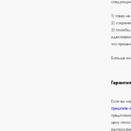
следующих
1) товар н
2) сохране
3) пломбы,
идентифика
что приме
Больше ин
Гаранти
Если вы н
пришлите 
предложит
цену относ
распростра