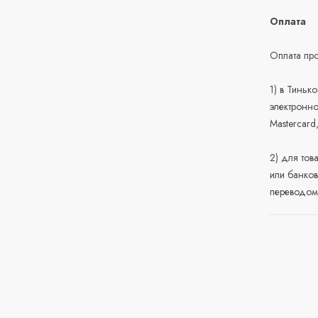
Оплата
Оплата про
1) в Тиньк
электронно
Mastercard
2) для тов
или банков
переводом 