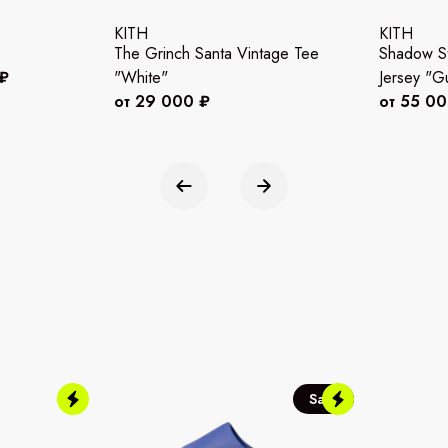
KITH
KITH
The Grinch Santa Vintage Tee
Shadow St
 ₽
"White"
Jersey "Gu
от 29 000 ₽
от 55 0
Sale