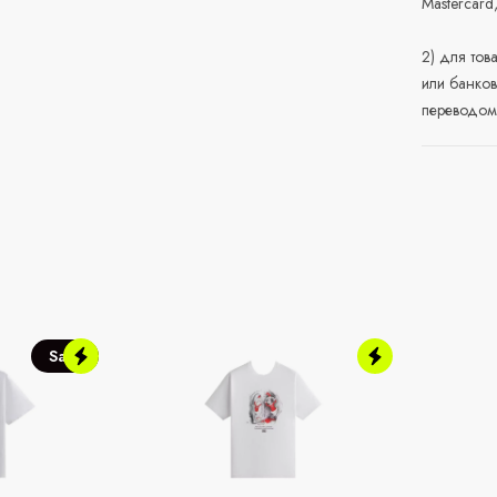
Mastercard
2) для тов
или банков
переводом 
Sale