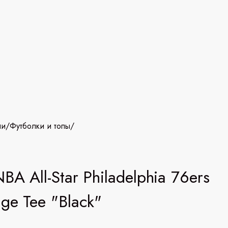
ии
/
Футболки и топы
/
NBA All-Star Philadelphia 76ers
age Tee "Black"