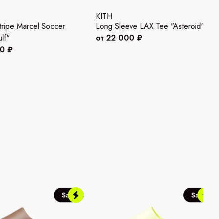
KITH
ripe Marcel Soccer
Long Sleeve LAX Tee "Asteroid"
lf"
от 22 000 ₽
00 ₽
Sale
Sale