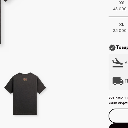
XS
43 000
XL
35 000
Това
А
П
Все налоги 
этапе оформ