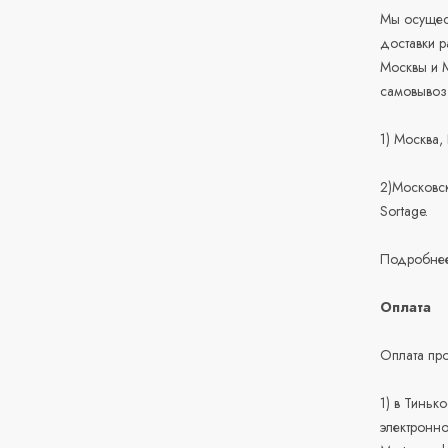
Мы осущест
доставки 
Москвы и М
самовывоз
1) Москва,
2)Московск
Sortage.
Подробнее
Оплата
Оплата про
1) в Тиньк
электронно