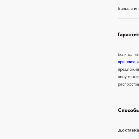
Больше ин
Гаранти
Если вы н
пришлите 
предложит
цену относ
распростра
Способы
Доставк