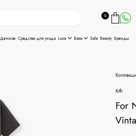
0
Детское
Средства для ухода
Luxe
Base
Sale
Beauty
Бренды
Коллекц
Kith
For 
Vint