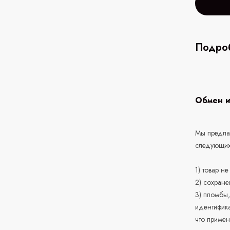
Подроб
Обмен и
Мы предлаг
следующих
1) товар н
2) сохране
3) пломбы,
идентифика
что приме