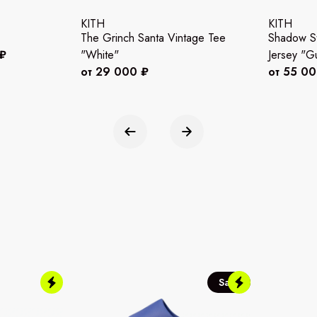
KITH
KITH
The Grinch Santa Vintage Tee
Shadow St
 ₽
"White"
Jersey "Gu
от 29 000 ₽
от 55 0
Sale