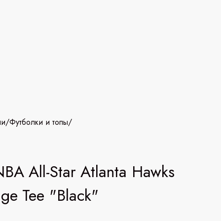
ии
/
Футболки и топы
/
NBA All-Star Atlanta Hawks
age Tee "Black"