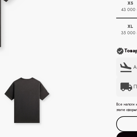
XS
43 000
XL
35 000
Това
А
П
Все налоги 
этапе оформ