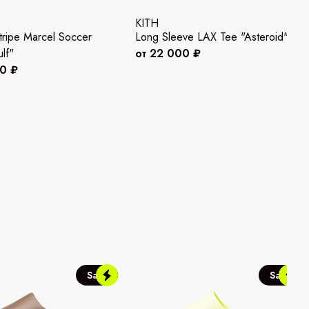
KITH
ripe Marcel Soccer
Long Sleeve LAX Tee "Asteroid"
lf"
от 22 000 ₽
00 ₽
Sale
Sale