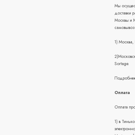
Мы осущест
доставки 
Москвы и М
самовывоз
1) Москва,
2)Московск
Sortage.
Подробнее
Оплата
Оплата про
1) в Тиньк
электронно