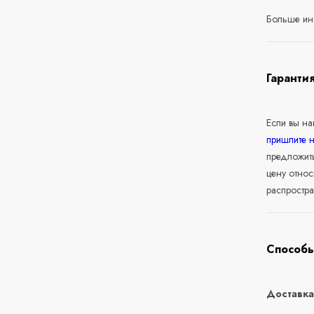
Больше ин
Гаранти
Если вы н
пришлите 
предложит
цену относ
распростра
Способы
Доставк