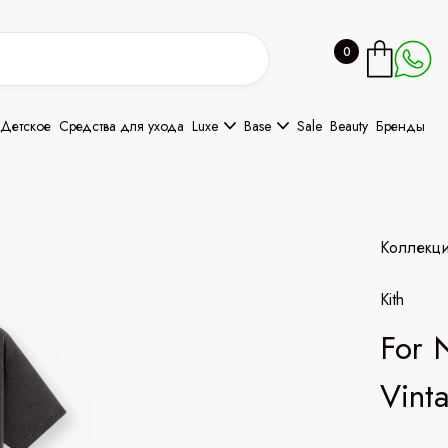
0
Детское
Средства для ухода
Luxe
Base
Sale
Beauty
Бренды
Коллекц
Kith
For 
Vint