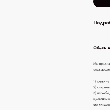
Подроб
Обмен и
Мы предлаг
следующих
1) товар н
2) сохране
3) пломбы,
идентифика
что приме