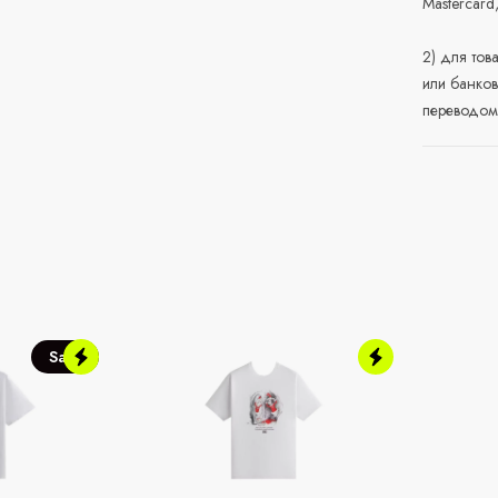
Mastercard
2) для тов
или банков
переводом 
Sale