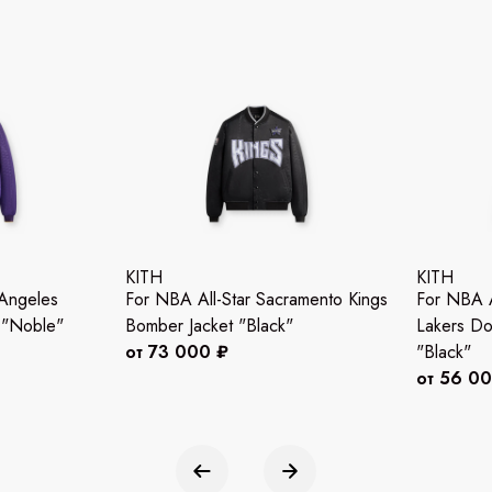
KITH
KITH
 Angeles
For NBA All-Star Sacramento Kings
For NBA A
 "Noble"
Bomber Jacket "Black"
Lakers Do
от 73 000 ₽
"Black"
от 56 0