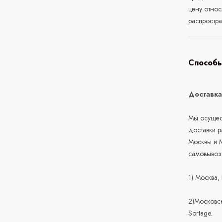
цену относ
распростра
Способы
Доставк
Мы осущест
доставки 
Москвы и М
самовывоз
1) Москва,
2)Московск
Sortage.