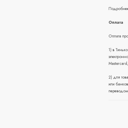
Подробнее
Оплата
Оплата про
1) в Тиньк
электронно
Mastercard
2) для тов
или банков
переводом 