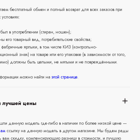
аем бесплатный обмен и полный возврат для всех заказов при
 условиях:
е был в употреблении (стиран, ношен);
ны его товарный вид, потребительские свойства;
 фабричные ярлыки, в том числе КИЗ (контрольно-
ционный знак) на товаре или его упаковке (в зависимости от того,
нимо) должны быть целыми, не мятыми и не повреждёнными.
формации можно найти на
этой странице
.
я лучшей цены
ашли данную модель где-либо в наличии по более низкой цене —
нам
ссылку на данную модель в другом магазине. Мы будем рады
ь вам скидку, компенсирующую разницу в стоимости, и лучшую