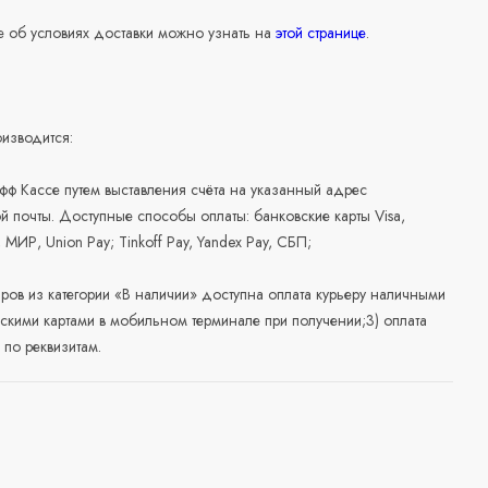
 об условиях доставки можно узнать на
этой странице
.
изводится:
офф Кассе путем выставления счёта на указанный адрес
й почты. Доступные способы оплаты: банковские карты Visa,
, МИР, Union Pay; Tinkoff Pay, Yandex Pay, СБП;
аров из категории «В наличии» доступна оплата курьеру наличными
скими картами в мобильном терминале при получении;3) оплата
по реквизитам.