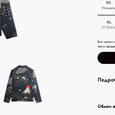
XS
Уточнит
XL
77 000 
Все налоги 
этапе оформ
Подроб
Обмен и