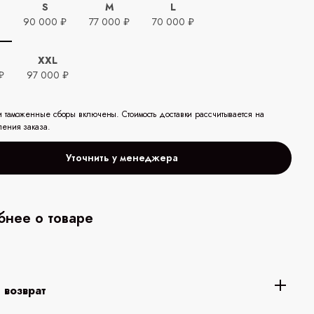
S
M
L
ь
90 000 ₽
77 000 ₽
70 000 ₽
XXL
₽
97 000 ₽
и таможенные сборы включены. Стоимость доставки рассчитывается на
ления заказа.
Уточнить у менеджера
нее о товаре
 возврат