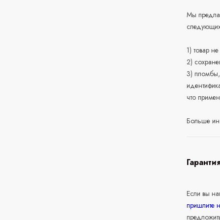
Мы предлаг
следующих
1) товар н
2) сохране
3) пломбы,
идентифика
что приме
Больше ин
Гаранти
Если вы н
пришлите 
предложит